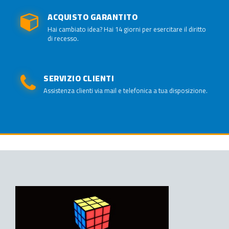
ACQUISTO GARANTITO
Hai cambiato idea? Hai 14 giorni per esercitare il diritto
di recesso.
SERVIZIO CLIENTI
Assistenza clienti via mail e telefonica a tua disposizione.