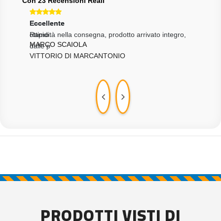
Con 23 Recensioni Reali
Eccellente
Ecce
gro,
ottimo
Otti
MARCO SCAIOLA
GIU
PRODOTTI VISTI DI