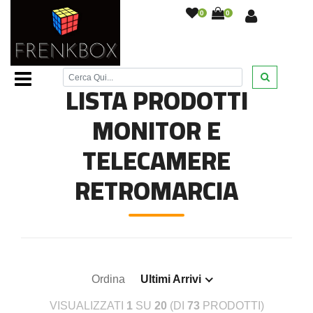
0
0
Home Page
/
Monitor e telecamere retromarcia
/
LISTA PRODOTTI
MONITOR E
TELECAMERE
RETROMARCIA
Ordina
Ultimi Arrivi
VISUALIZZATI
1
SU
20
(DI
73
PRODOTTI)