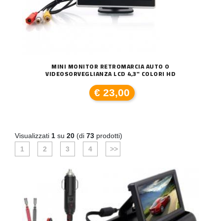
MINI MONITOR RETROMARCIA AUTO O
VIDEOSORVEGLIANZA LCD 4,3" COLORI HD
€ 23,00
Visualizzati
1
su
20
(di
73
prodotti)
1
2
3
4
>>