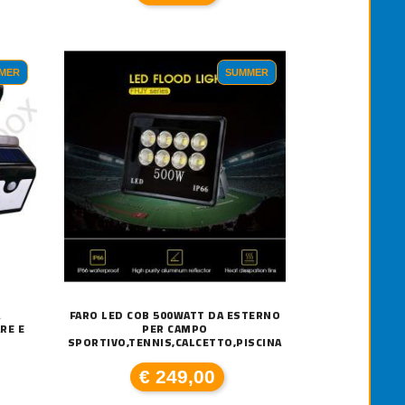
MER
SUMMER
A
FARO LED COB 500WATT DA ESTERNO
RE E
PER CAMPO
SPORTIVO,TENNIS,CALCETTO,PISCINA
€ 249,00