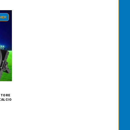
MER
TTORE
CALCIO