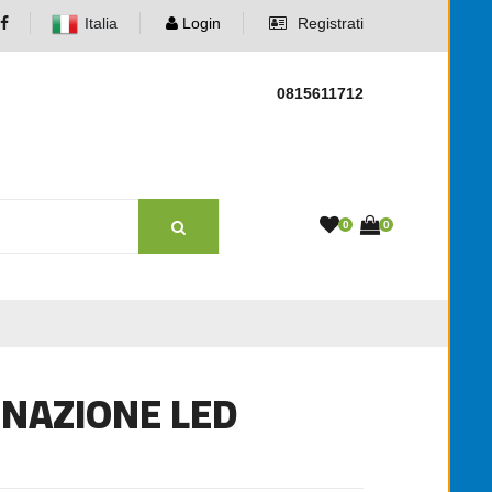
Italia
Login
Registrati
0815611712
0
0
INAZIONE LED