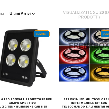
VISUALIZZATI
1
SU
20
(D
ina
Ultimi Arrivi
PRODOTTI)
SUMMER
SUM
 A LED 200WATT PROIETTORE PER
STRISCIA LED MULTICOLORE
CAMPO SPORTIVO
IMPERMEABILE KIT CON
LCIO,TENNIS,INSEGNE CANTIERI
TELECOMANDO E ALIMENTATOR