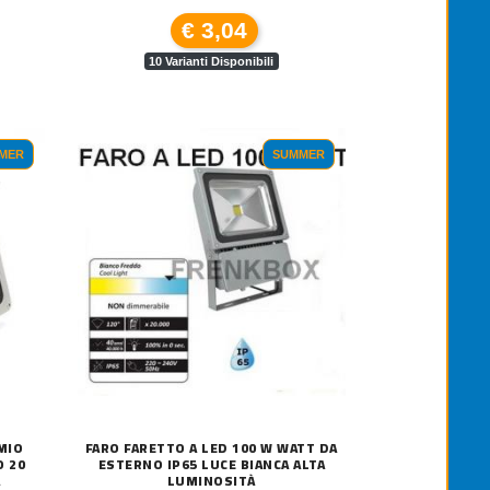
€ 3,04
10 Varianti Disponibili
MER
SUMMER
ELECAMERA VIDEOSORVEGLIANZA IP WIF
19,90
MASSAGGIATORE 4 IN 1 TONIFICAN
€ 27,50
MIO
FARO FARETTO A LED 100 W WATT DA
O 20
ESTERNO IP65 LUCE BIANCA ALTA
A
LUMINOSITÀ