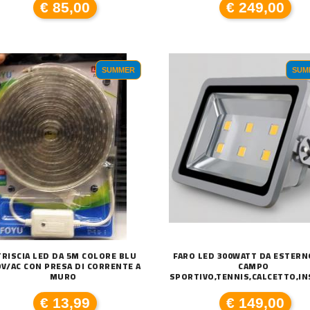
€ 85,00
€ 249,00
SUMMER
SUM
TRISCIA LED DA 5M COLORE BLU
FARO LED 300WATT DA ESTERN
0V/AC CON PRESA DI CORRENTE A
CAMPO
MURO
SPORTIVO,TENNIS,CALCETTO,I
€ 13,99
€ 149,00