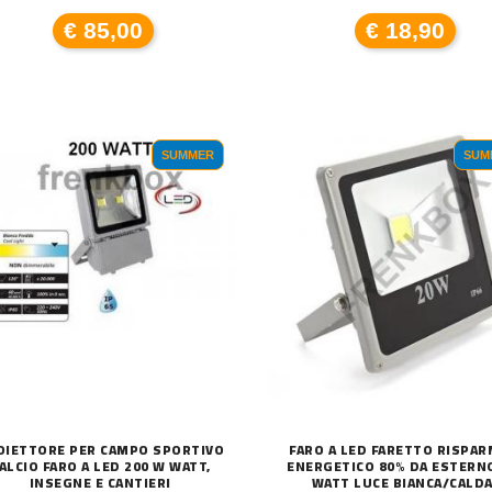
€ 85,00
€ 18,90
A A LED ENERGIA SOLARE LU
SUMMER
SUM
CATENA LUMINOSA DA ESTERNO SOLARE 1
T
€ 24,00
€ 
OIETTORE PER CAMPO SPORTIVO
FARO A LED FARETTO RISPAR
ALCIO FARO A LED 200 W WATT,
ENERGETICO 80% DA ESTERN
INSEGNE E CANTIERI
WATT LUCE BIANCA/CALD