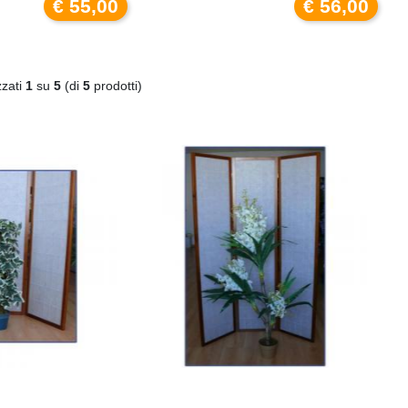
€ 55,00
€ 56,00
zzati
1
su
5
(di
5
prodotti)