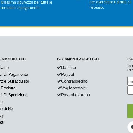
per esercitare il diritto di
Massima sicurezza per tutte le
recesso.
modalità di pagamento.
RMAZIONI UTILI
PAGAMENTI ACCETTATI
IS
Ins
Bonifico
Siamo
new
Paypal
di Di Pagamento
Contrassegno
zie Sull'acquisto
Vagliapostale
 Prodotto
Paypal express
i Di Spedizione
ies
o di Noi
acy
tti