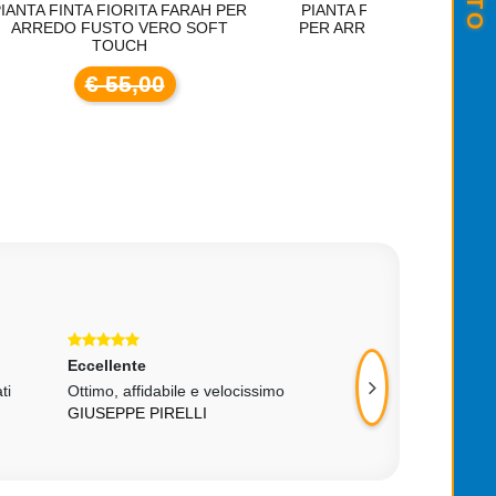
AH PER
PIANTA FINTA FIORITA JENNIFER
PIANTA FINTA
OFT
PER ARREDO CASA FUSTO VERO
ARREDO CAS
SIM
€ 56,00
Eccellente
Eccellente
ti
Ottimo, affidabile e velocissimo
Rapidità nella con
GIUSEPPE PIRELLI
arrivato integro, da
VITTORIO DI M