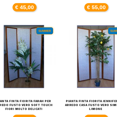
€ 45,00
€ 55,00
A A LED ENERGIA SOLARE LU
SUMMER
SUM
CATENA LUMINOSA DA ESTERNO SOLARE 1
T
€ 24,00
€
IANTA FINTA FIORITA FARAH PER
PIANTA FINTA FIORITA JENNIFE
REDO FUSTO VERO SOFT TOUCH
ARREDO CASA FUSTO VERO SIMI
FIORI MOLTO DELICATI
LIMONE