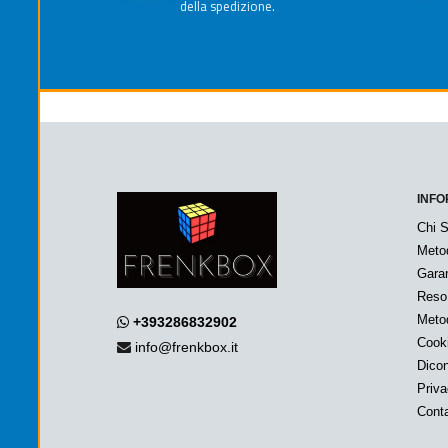
della spedizione.
INFO
Chi 
Meto
Garan
Reso
Metod
+393286832902
Cook
info@frenkbox.it
Dicon
Priv
Conta