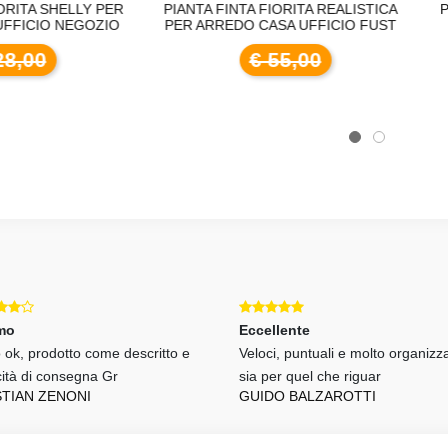
ANTA FINTA FIORITA REALISTICA
PIANTA FINTA FIORITA FAR
R ARREDO CASA UFFICIO FUST
ARREDO FUSTO VERO S
TOUCH
€ 55,00
€ 55,00
mo
Eccellente
o ok, prodotto come descritto e
Veloci, puntuali e molto organizza
cità di consegna Gr
sia per quel che riguar
STIAN ZENONI
GUIDO BALZAROTTI