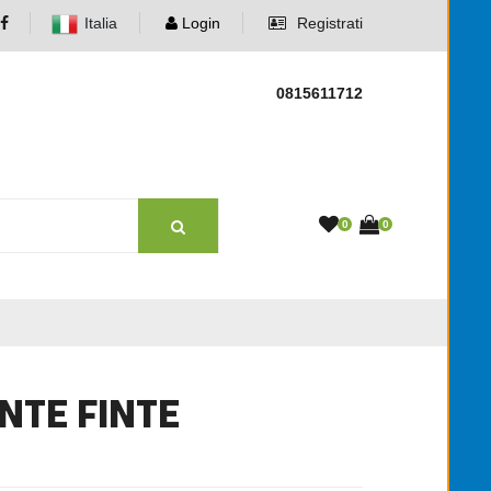
Italia
Login
Registrati
0815611712
0
0
ANTE FINTE