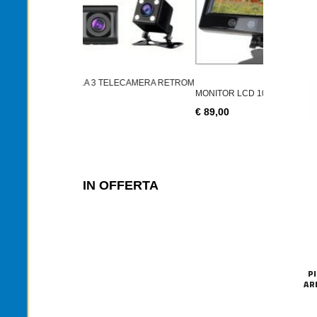
2PZ LAMPAD
€ 14,90
ELECAMERA RETROM
MONITOR LCD 10" MANOVRE TRATTORI VE
€ 89,00
IN OFFERTA
P
AR