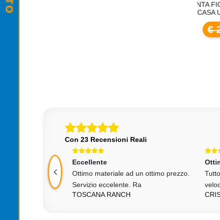
ORITA JENNIFER
PIANTA FINTA FIORITA SHELLY PER
PI
SA FUSTO VERO
ARREDO CASA UFFICIO NEGOZIO
PE
M
€ 28,00
6,00
Con 23 Recensioni Reali
Eccellente
Otti
egna, prodotto
Ottimo materiale ad un ottimo prezzo.
Tutt
le p
Servizio eccelente. Ra
velo
RCANTONIO
TOSCANA RANCH
CRI