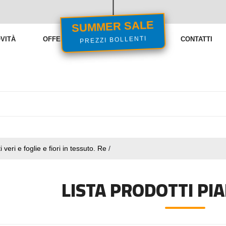
SUMMER SALE
PREZZI BOLLENTI
VITÀ
OFFERTE
VENDITE FLASH
CONTATTI
i veri e foglie e fiori in tessuto. Re
/
LISTA PRODOTTI PI