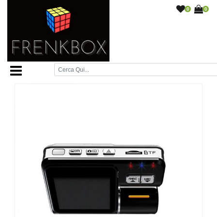
0
0
Home Page
/
Monitor e telecamere retromarcia
/
Car
Sentry III DVR Doppia telecamera per auto,taxi,controllo
passeggeri
/