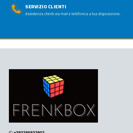
SERVIZIO CLIENTI
Assistenza clienti via mail e telefonica a tua disposizione.
+393286832902