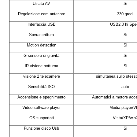
Uscita AV
Si
Regolazione cam anteriore
330 gradi
Interfaccia USB
USB2.0 hi Spe
Sovrascrittura
Si
Motion detection
Si
G-sensore di gravità
Si
IR visione notturna
Si
visione 2 telecamere
simultanea sullo stes
Sensibilità ISO
auto
Accensione e spegnimento
Automatici a motore acc
Video software player
Media player/
OS supportati
Vista/XP/win
Funzione disco Usb
Si