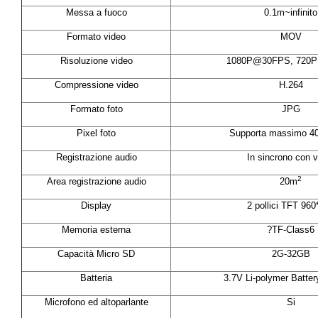
Messa a fuoco
0.1m~infinito
Formato video
MOV
Risoluzione video
1080P@30FPS, 720
Compressione video
H.264
Formato foto
JPG
Pixel foto
Supporta massimo 4
Registrazione audio
In sincrono con v
2
Area registrazione audio
20m
Display
2 pollici TFT 960
Memoria esterna
?TF-Class6
Capacità Micro SD
2G-32GB
Batteria
3.7V Li-polymer Batte
Microfono ed altoparlante
Si