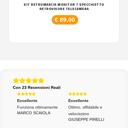
KIT RETROMARCIA MONITOR 7 SPECCHIETTO
RETROVISORE TELECAMERA
€ 89,00
Con 23 Recensioni Reali
Eccellente
Eccellente
Ott
!!
Funziona ottimamente
Ottimo, affidabile e
Ok s
MARCO SCAIOLA
...
velocissimo
rapi
GIUSEPPE PIRELLI
CRI