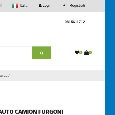
Italia
Login
Registrati
0815611712
0
0
barca
/
AUTO CAMION FURGONI