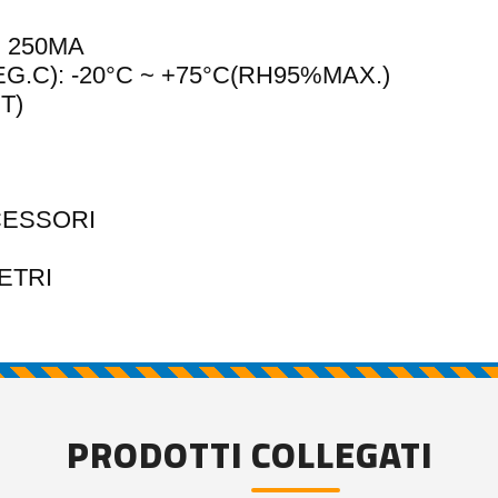
 250MA
C): -20°C ~ +75°C(RH95%MAX.)
 T)
CESSORI
ETRI
PRODOTTI COLLEGATI