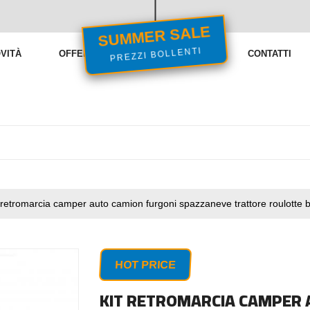
SUMMER SALE
PREZZI BOLLENTI
VITÀ
OFFERTE
VENDITE FLASH
CONTATTI
 retromarcia camper auto camion furgoni spazzaneve trattore roulotte 
HOT PRICE
KIT RETROMARCIA CAMPER 