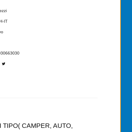
ezzi
H-IT
vo
030663030
 TIPO( CAMPER, AUTO,