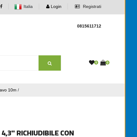
Italia
Login
Registrati
0815611712
0
0
cavo 10m
/
,3" RICHIUDIBILE CON