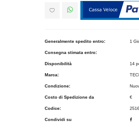
Generalmente spedito entro:
1 Gi
Consegna stimata entro:
Disponibilità
14 p
Marca:
TEC
Condizione:
Nuo
Costo di Spedizione da
€
Codice:
251
Condividi su