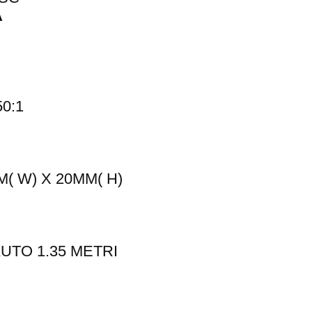
A
0:1
M( W) X 20MM( H)
UTO 1.35 METRI