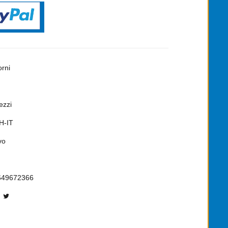
orni
ezzi
H-IT
vo
649672366