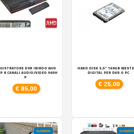
GISTRATORE DVR IBIRDO AHD
HARD DISK 3,5" 160GB WEST
P 8 CANALI AUDIO/VIDEO 960H
DIGITAL PER DVR O PC
P
€ 25,00
€ 85,00
SUMMER
SUMMER