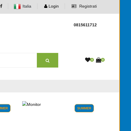
Italia
Login
Registrati
0815611712
0
0
MMER
SUMMER