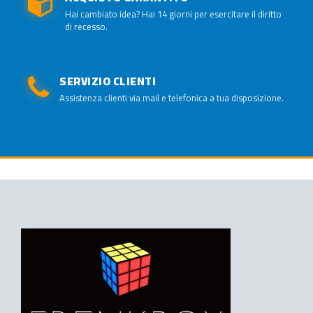
Hai cambiato idea? Hai 14 giorni per esercitare il diritto
di recesso.
SERVIZIO CLIENTI
Assistenza clienti via mail e telefonica a tua disposizione.