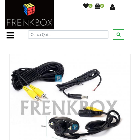
0
0
Home Page
/
Monitor e telecamere retromarcia
/
Telecamera retromarcia camper auto con 2 LED immagine
speculare a colori cavo 5m
/