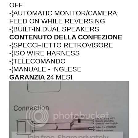
OFF
-¦AUTOMATIC MONITOR/CAMERA
FEED ON WHILE REVERSING
-¦BUILT-IN DUAL SPEAKERS
CONTENUTO DELLA CONFEZIONE
-¦SPECCHIETTO RETROVISORE
-¦ISO WIRE HARNESS
-¦TELECOMANDO
-¦MANUALE - INGLESE
GARANZIA
2
4 MESI