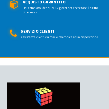
ACQUISTO GARANTITO
Hai cambiato idea? Hai 14 giorni per esercitare il diritto
di recesso.
SERVIZIO CLIENTI
Assistenza clienti via mail e telefonica a tua disposizione.