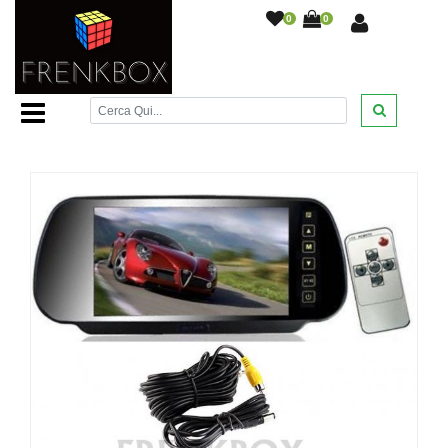
0
0
Home Page
/
Monitor e telecamere retromarcia
/
Kit
retromarcia monitor specchietto retrovisore LCD 7"
telecamera cavo 10 metri
/