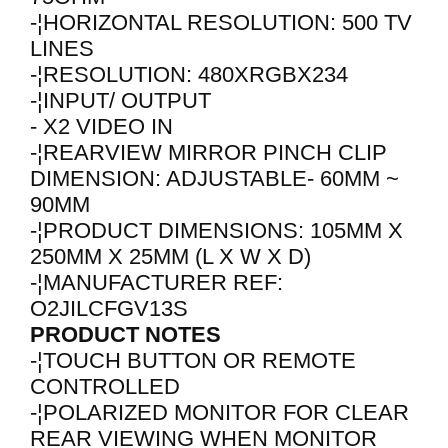
-¦HORIZONTAL RESOLUTION: 500 TV
LINES
-¦RESOLUTION: 480XRGBX234
-¦INPUT/ OUTPUT
- X2 VIDEO IN
-¦REARVIEW MIRROR PINCH CLIP
DIMENSION: ADJUSTABLE- 60MM ~
90MM
-¦PRODUCT DIMENSIONS: 105MM X
250MM X 25MM (L X W X D)
-¦MANUFACTURER REF:
O2JILCFGV13S
PRODUCT NOTES
-¦TOUCH BUTTON OR REMOTE
CONTROLLED
-¦POLARIZED MONITOR FOR CLEAR
REAR VIEWING WHEN MONITOR