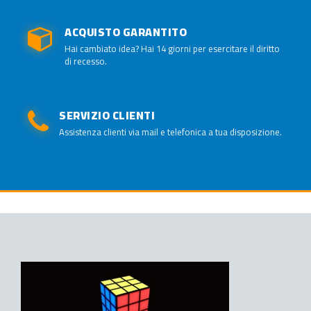
ACQUISTO GARANTITO
Hai cambiato idea? Hai 14 giorni per esercitare il diritto
di recesso.
SERVIZIO CLIENTI
Assistenza clienti via mail e telefonica a tua disposizione.