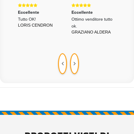
Eccellente
Eccellente
Ecce
e
Tutto OK!
Ottimo venditore tutto
Velo
LORIS CENDRON
ietà
ok.
orga
GRAZIANO ALDERA
che 
ARDO
GUI