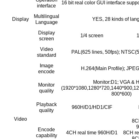
16 bit real color GUI interface sup
interface
Multilingual
Display
YES, 28 kinds of lan
Language
Display
1/4 screen
1
screen
Video
PAL(625 lines, 50fps); NTSC(5
standard
Image
H.264(Main Profile); JPE
encode
Monitor:D1; VGA & 
Monitor
(1920*1080,1280*720,1440*900,12
quality
800*600)
Playback
960H/D1/HD1/CIF
quality
Video
8CH
Encode
4CH real time 960H/D1
8CH re
capability
8CH