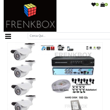
0
0
Home Page
/
Videosorveglianza
/
Kit completi
videosorveglianza
/
Kit videosorveglianza Telecamere HD
1200TVL DVR 4 canali + 160Gb + Cavo
/