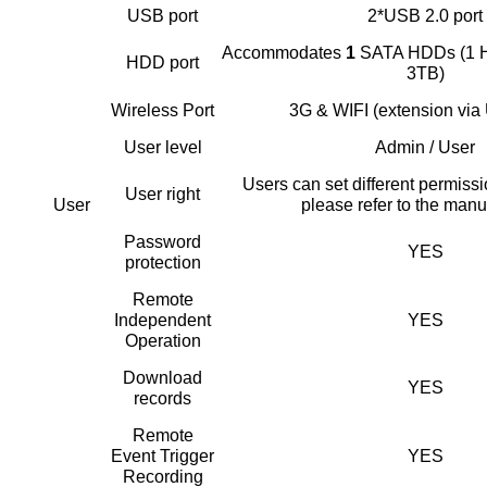
USB port
2*USB 2.0 port
Accommodates
1
SATA HDDs (1 H
HDD port
3TB)
Wireless Port
3G & WIFI (extension via
User level
Admin / User
Users can set different permiss
User right
User
please refer to the manu
Password
YES
protection
Remote
Independent
YES
Operation
Download
YES
records
Remote
Event Trigger
YES
Recording