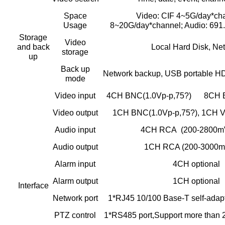
Space
Video: CIF 4~5G/day*ch
Usage
8~20G/day*channel; Audio: 691
Storage
Video
and back
Local Hard Disk, Ne
storage
up
Back up
Network backup, USB portable
mode
Video input
4CH BNC(1.0Vp-p,75?)
8CH B
Video output
1CH BNC(1.0Vp-p,75?), 1CH 
Audio input
4CH RCA (200-2800m
Audio output
1CH RCA (200-3000m
Alarm input
4CH optional
Alarm output
1CH optional
Interface
Network port
1*RJ45 10/100 Base-T self-adapt
PTZ control
1*RS485 port,Support more than 2