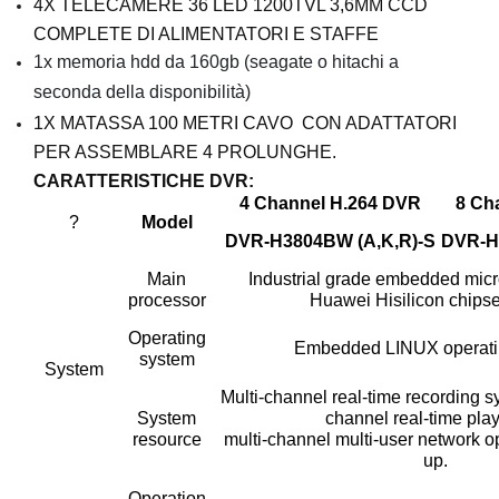
4X TELECAMERE 36 LED 1200TVL 3,6MM CCD
COMPLETE DI ALIMENTATORI E STAFFE
1x memoria hdd da 160gb (seagate o hitachi a
seconda della disponibilità)
1X MATASSA 100 METRI CAVO CON ADATTATORI
PER ASSEMBLARE 4 PROLUNGHE.
CARATTERISTICHE DVR:
4 Channel H.264 DVR
8 Ch
?
Model
DVR-H3804BW (A,K,R)-S
DVR-H
Main
Industrial grade embedded micro
processor
Huawei Hisilicon chips
Operating
Embedded LINUX operati
system
System
Multi-channel real-time recording s
System
channel real-time pla
resource
multi-channel multi-user network 
up.
Operation