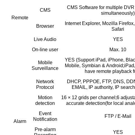
CMS Software for multiple DVR
CMS
simultaneously)
Remote
Internet Explorer, Mozilla Firefo
Browser
Safari
Live Audio
YES
On-line user
Max. 10
YES (Support iPad, iPhone, Bla
Mobile
Mobile, Symbian & Android;iPad,
Surveillance
have remote playback f
Network
DHCP, PPPOE, FTP, DNS, DDN
Protocol
EMAIL, IP authority, IP search
Motion
16 × 12 grids per channel;6 adjust
detection
accurate detection(for local ana
Event
FTP / E-Mail
Notification
Alarm
Pre-alarm
YES