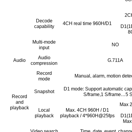
2C
Decode
4CH real time 960H/D1
capability
D1(1
8
Multi-mode
NO
input
Audio
Audio
G.711A
compression
Record
Manual, alarm, motion detec
mode
D1 mode: Support automatic capt
Snapshot
S/frame,1 S/frame…5 S
Record
and
Max 
playback
Local
Max. 4CH 960H / D1
playback
playback / 4*960H@25fps
D1(1
Max
Video search
Time, date, event, chann