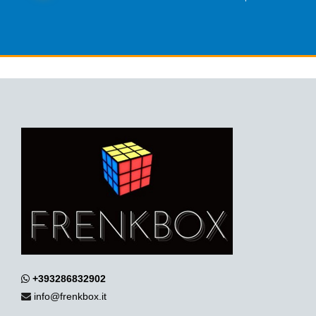
+393286832902
info@frenkbox.it