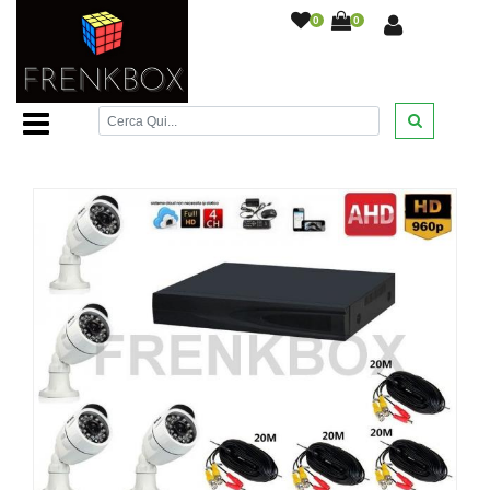
0
0
Home Page
/
Videosorveglianza
/
Kit completi
videosorveglianza
/
Kit videosorveglianza AHD DVR P2P 4
ch Cloud Telecamere 1.3Mpx 1500tvl
/