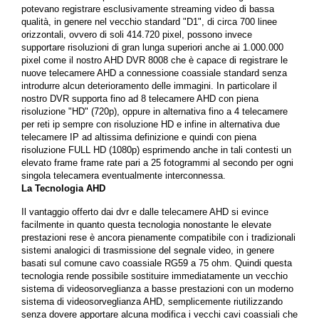
potevano registrare esclusivamente streaming video di bassa
qualità, in genere nel vecchio standard "D1", di circa 700 linee
orizzontali, ovvero di soli 414.720 pixel, possono invece
supportare risoluzioni di gran lunga superiori anche ai 1.000.000
pixel come il nostro AHD DVR 8008 che è capace di registrare le
nuove telecamere AHD a connessione coassiale standard senza
introdurre alcun deterioramento delle immagini. In particolare il
nostro DVR supporta fino ad 8 telecamere AHD con piena
risoluzione "HD" (720p), oppure in alternativa fino a 4 telecamere
per reti ip sempre con risoluzione HD e infine in alternativa due
telecamere IP ad altissima definizione e quindi con piena
risoluzione FULL HD (1080p) esprimendo anche in tali contesti un
elevato frame frame rate pari a 25 fotogrammi al secondo per ogni
singola telecamera eventualmente interconnessa.
La Tecnologia AHD
Il vantaggio offerto dai dvr e dalle telecamere AHD si evince
facilmente in quanto questa tecnologia nonostante le elevate
prestazioni rese è ancora pienamente compatibile con i tradizionali
sistemi analogici di trasmissione del segnale video, in genere
basati sul comune cavo coassiale RG59 a 75 ohm. Quindi questa
tecnologia rende possibile sostituire immediatamente un vecchio
sistema di videosorveglianza a basse prestazioni con un moderno
sistema di videosorveglianza AHD, semplicemente riutilizzando
senza dovere apportare alcuna modifica i vecchi cavi coassiali che