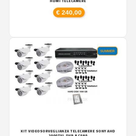
HDMI TELECAMERE
€ 240,00
SUMMER
KIT VIDEOSORVEGLIANZA TELECAMERE SONY AHD
2000TVL DVR 8 CANA