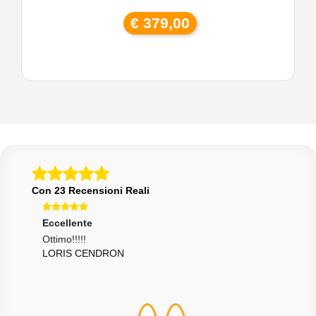
€ 379,00
Con 23 Recensioni Reali
Eccellente
Ecce
Ottimo!!!!!
Pers
LORIS CENDRON
discr
KAM