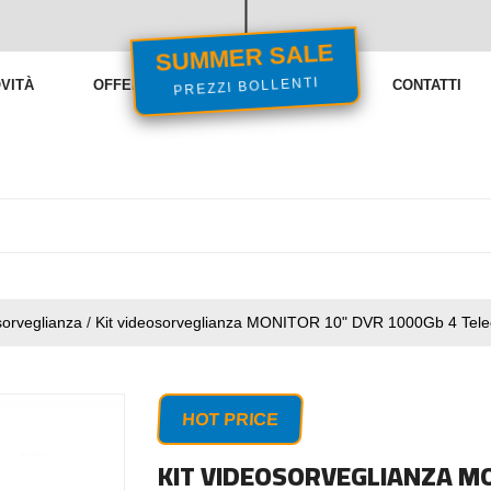
SUMMER SALE
VITÀ
OFFERTE
VENDITE FLASH
CONTATTI
PREZZI BOLLENTI
sorveglianza
/
Kit videosorveglianza MONITOR 10" DVR 1000Gb 4 Tel
HOT PRICE
KIT VIDEOSORVEGLIANZA MO