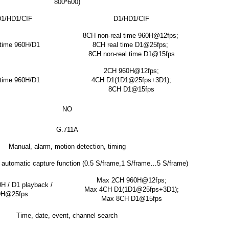
800*600)
D1/HD1/CIF
D1/HD1/CIF
8CH non-real time 960H@12fps;
 time 960H/D1
8CH real time D1@25fps;
8CH non-real time D1@15fps
2CH 960H@12fps;
 time 960H/D1
4CH D1(1D1@25fps+3D1);
8CH D1@15fps
NO
G.711A
Manual, alarm, motion detection, timing
automatic capture function (0.5 S/frame,1 S/frame…5 S/frame)
Max 2CH 960H@12fps;
H / D1 playback /
Max 4CH D1(1D1@25fps+3D1);
0H@25fps
Max 8CH D1@15fps
Time, date, event, channel search