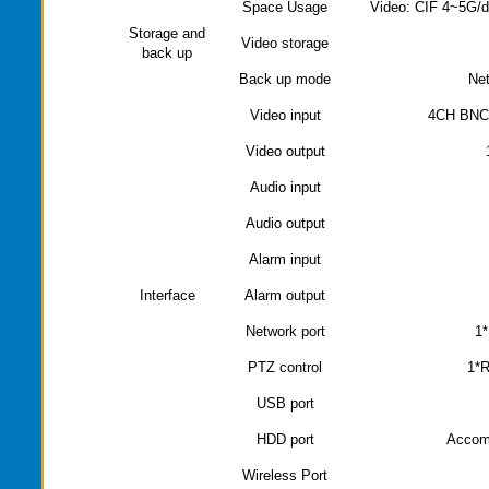
Space Usage
Video: CIF 4~5G/d
Storage and
Video storage
back up
Back up mode
Ne
Video input
4CH BNC(
Video output
Audio input
Audio output
Alarm input
Interface
Alarm output
Network port
1*
PTZ control
1*R
USB port
HDD port
Acco
Wireless Port