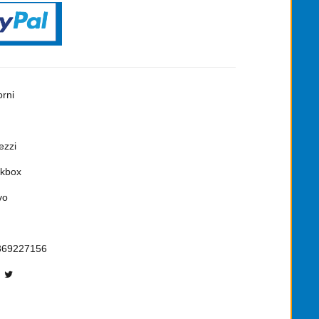
orni
ezzi
kbox
vo
369227156