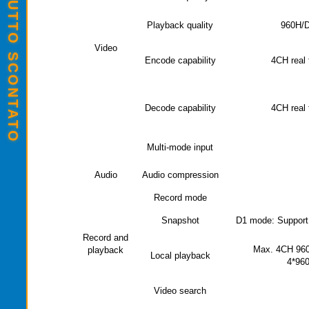
SALDI ESTIVI - TUTTO SCONTATO
Playback quality
960H/
Video
Encode capability
4CH real
Decode capability
4CH real
Multi-mode input
Audio
Audio compression
Record mode
Snapshot
D1 mode: Support 
Record and
Max. 4CH 960
playback
Local playback
4*96
Video search