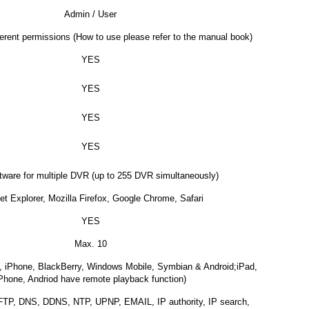
Admin / User
ferent permissions (How to use please refer to the manual book)
YES
YES
YES
YES
ware for multiple DVR (up to 255 DVR simultaneously)
net Explorer, Mozilla Firefox, Google Chrome, Safari
YES
Max. 10
, iPhone, BlackBerry, Windows Mobile, Symbian & Android;iPad,
Phone, Andriod have remote playback function)
P, DNS, DDNS, NTP, UPNP, EMAIL, IP authority, IP search,