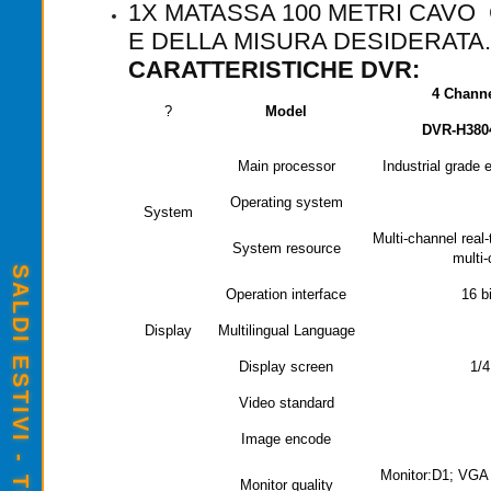
1X MATASSA 100 METRI CAVO
E DELLA MISURA DESIDERATA.
CARATTERISTICHE DVR:
4 Chann
?
Model
DVR-H380
Main processor
Industrial grade
Operating system
System
Multi-channel real
System resource
multi
Operation interface
16 b
Display
Multilingual Language
Display screen
1/4
Video standard
Image encode
Monitor:D1; VGA
Monitor quality