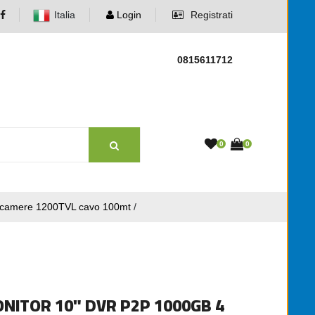
Italia
Login
Registrati
0815611712
0
0
ecamere 1200TVL cavo 100mt
/
NITOR 10" DVR P2P 1000GB 4