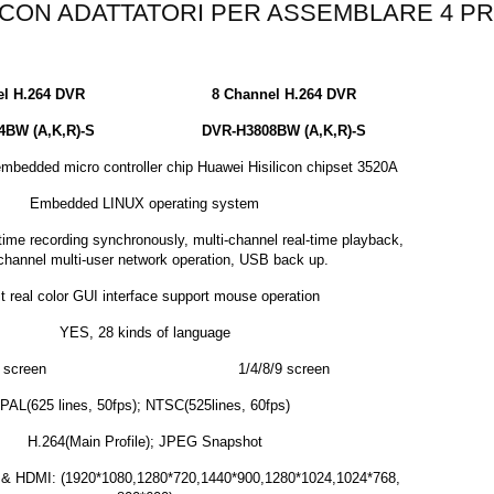
 CON ADATTATORI PER ASSEMBLARE 4 PR
el H.264 DVR
8 Channel H.264 DVR
4BW (A,K,R)-S
DVR-H3808BW (A,K,R)-S
 embedded micro controller chip Huawei Hisilicon chipset 3520A
Embedded LINUX operating system
-time recording synchronously, multi-channel real-time playback,
-channel multi-user network operation, USB back up.
it real color GUI interface support mouse operation
YES, 28 kinds of language
 screen
1/4/8/9 screen
PAL(625 lines, 50fps); NTSC(525lines, 60fps)
H.264(Main Profile); JPEG Snapshot
 & HDMI: (1920*1080,1280*720,1440*900,1280*1024,1024*768,