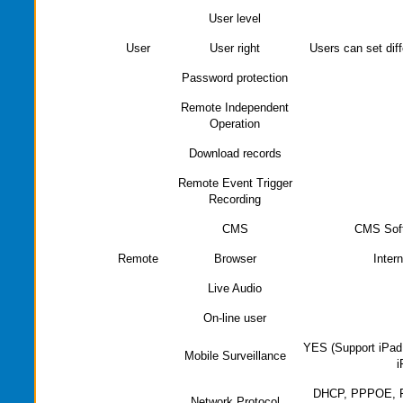
User level
User
User right
Users can set dif
Password protection
Remote Independent
Operation
Download records
Remote Event Trigger
Recording
CMS
CMS Soft
Remote
Browser
Inter
Live Audio
On-line user
YES (Support iPad
Mobile Surveillance
i
DHCP, PPPOE, FT
Network Protocol