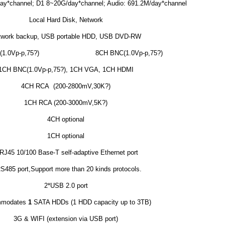
ay*channel; D1 8~20G/day*channel; Audio: 691.2M/day*channel
Local Hard Disk, Network
twork backup, USB portable HDD, USB DVD-RW
1.0Vp-p,75?)
8CH BNC(1.0Vp-p,75?)
1CH BNC(1.0Vp-p,75?), 1CH VGA, 1CH HDMI
4CH RCA (200-2800mV,30K?)
1CH RCA (200-3000mV,5K?)
4CH optional
1CH optional
RJ45 10/100 Base-T self-adaptive Ethernet port
S485 port,Support more than 20 kinds protocols.
2*USB 2.0 port
mmodates
1
SATA HDDs (1 HDD capacity up to 3TB)
3G & WIFI (extension via USB port)