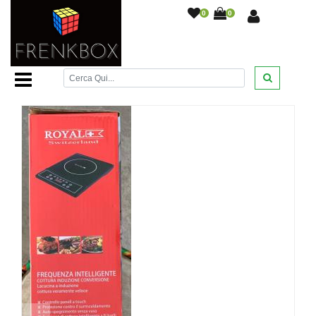
0
0
Home Page
/
/
FORNELLO A INDUZIONE ROYALTY LINE
PIASTRA DI COTTURA SINGOLA 7 FUNZIONI 2000W
/