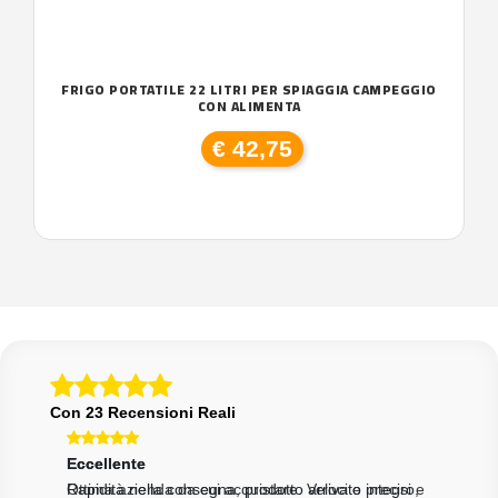
FRIGO PORTATILE 22 LITRI PER SPIAGGIA CAMPEGGIO
CON ALIMENTA
€ 42,75
Con 23 Recensioni Reali
Eccellente
Eccellente
Ecce
Ottima azienda da cui acquistare. Veloci e precisi e
Rapidità nella consegna, prodotto arrivato integro,
Velo