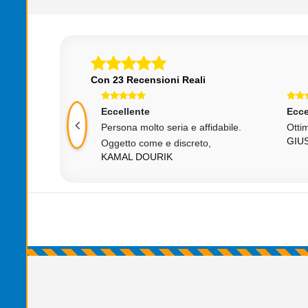
Con 23 Recensioni Reali
Eccellente
Ecce
tto ok.
Persona molto seria e affidabile.
Ottim
A
GIU
Oggetto come e discreto,
KAMAL DOURIK