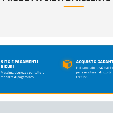
SITO E PAGAMENTI
ACQUISTO GARAN
SICURI
Hai cambiato idea? Hai 14
per esercitare il diritto di
Massima sicurezza per tutte le
recesso.
modalità di pagamento.