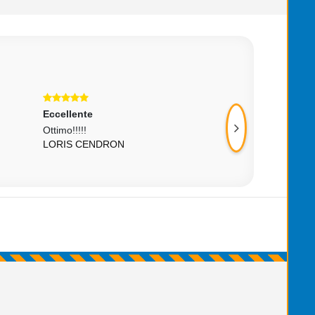
Eccellente
Eccellente
Ottimo!!!!!
Ottimo venditore tu
LORIS CENDRON
GRAZIANO ALDE