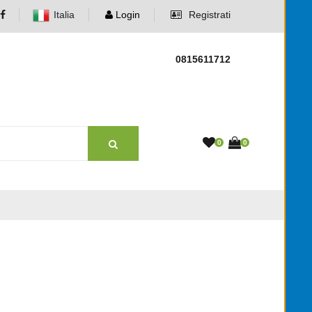
Italia
Login
Registrati
0815611712
0
0