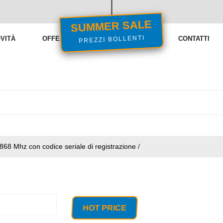
SUMMER SALE
PREZZI BOLLENTI
VITÀ
OFFERTE
VENDITE FLASH
CONTATTI
68 Mhz con codice seriale di registrazione
/
HOT PRICE