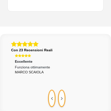
Con 23 Recensioni Reali
Eccellente
Ecce
Funziona ottimamente
Sped
MARCO SCAIOLA
desc
CAT