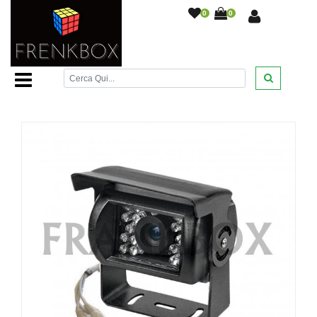
0
0
Home Page
/
Monitor e telecamere retromarcia
/
Telecamera retromarcia camper auto CCD immagine
speculare, specchio. NERA
/