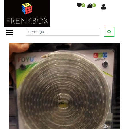
0
0
Home Page
/
Illuminazione Led
/
Striscia Led da 5m Colore
blu 220V/AC con presa di corrente a muro
/