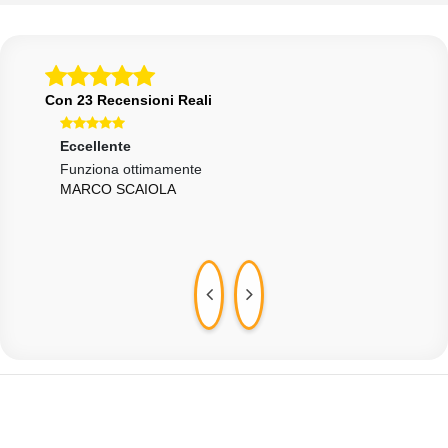
Con 23 Recensioni Reali
Eccellente
Ottimo
Ecce
Funziona ottimamente
Ok spedizione rapidissima, perfetto
Sped
MARCO SCAIOLA
CRISTIAN ZENONI
desc
CAT