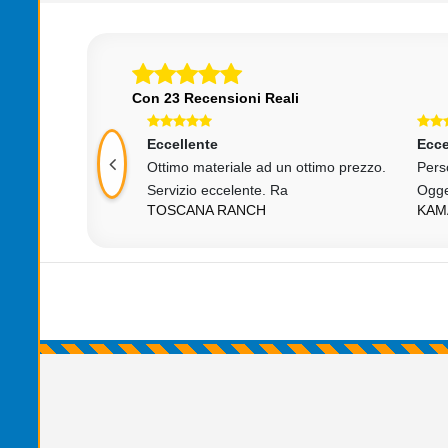
Con 23 Recensioni Reali
Eccellente
Ecce
Ottimo materiale ad un ottimo prezzo.
Perso
imenti!!!!!!
Servizio eccelente. Ra
Ogge
ZZO
TOSCANA RANCH
KAM