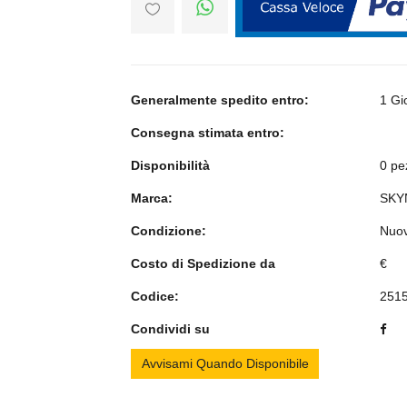
Generalmente spedito entro:
1 Gi
Consegna stimata entro:
Disponibilità
0 pe
Marca:
SKY
Condizione:
Nuo
Costo di Spedizione da
€
Codice:
251
Condividi su
Avvisami Quando Disponibile