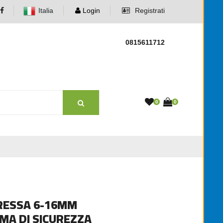
Italia
Login
Registrati
0815611712
0
0
PRESSA 6-16MM
MA DI SICUREZZA