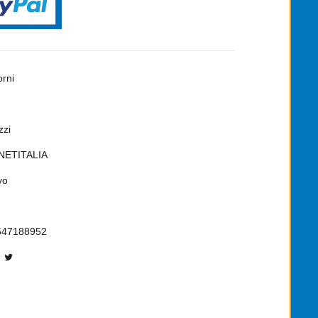
orni
zzi
NETITALIA
vo
547188952