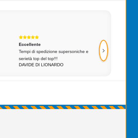
Eccellente
Eccellente
Tempi di spedizione supersoniche e
corretto e
serietà top del top!!!
velocissimo....comp
DAVIDE DI LIONARDO
PIER LUIGI BRIO