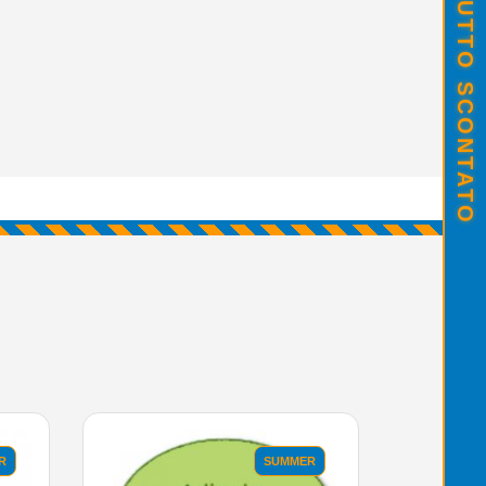
SALDI ESTIVI - TUTTO SCONTATO
R
SUMMER