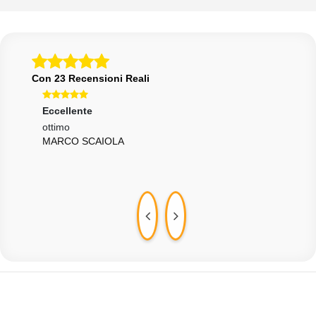
Con 23 Recensioni Reali
Eccellente
Ecce
ottimo
Otti
MARCO SCAIOLA
a ch
LOR