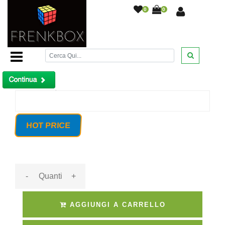
0
0
Home Page
/
Sensore D-Vibrazione porte e finestre per
Defender wireless 868Mhz
/
Prodotto non trovato!
HOT PRICE
-
+
AGGIUNGI A CARRELLO