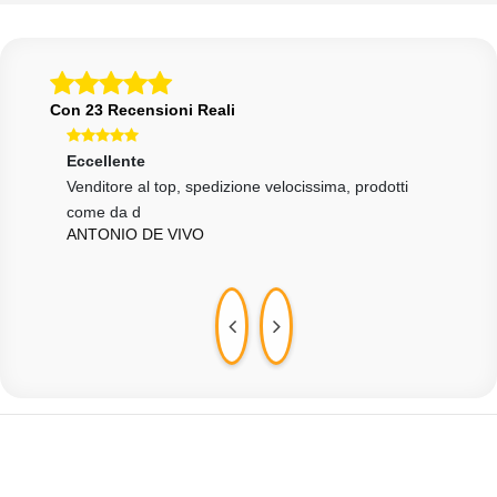
Con 23 Recensioni Reali
Eccellente
Ott
Venditore al top, spedizione velocissima, prodotti
Tutt
come da d
cons
ANTONIO DE VIVO
CRI