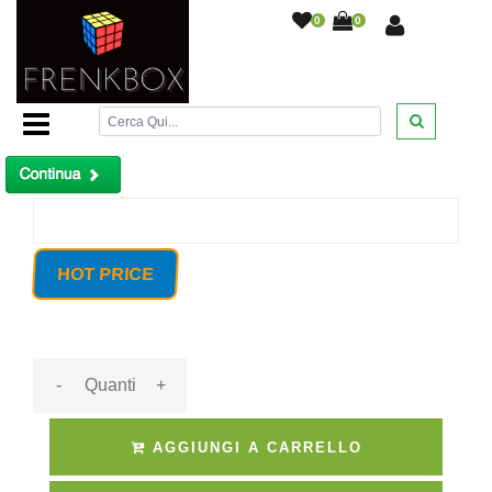
0
0
Home Page
/
PIR 2020 Sensore senza fili voumetrico
finestra, a Tendina wireless 433Mhz
/
Prodotto non trovato!
HOT PRICE
-
+
AGGIUNGI A CARRELLO