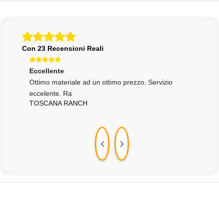
Con 23 Recensioni Reali
Eccellente
Ecce
si e
Ottimo materiale ad un ottimo prezzo. Servizio
Velo
eccelente. Ra
rigu
TOSCANA RANCH
GUI