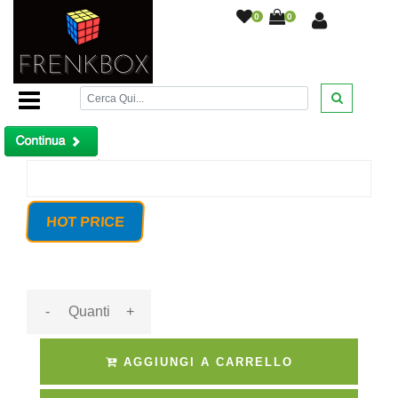
0
0
Home Page
/
Kit videosorveglianza DVR 4 canali
telecamere HD 1200TVL cavo 100m
/
Prodotto non trovato!
HOT PRICE
-
+
AGGIUNGI A CARRELLO