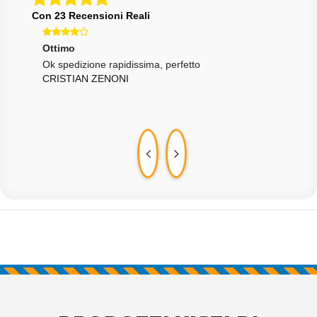
Con 23 Recensioni Reali
Ottimo
Ecce
si e
Ok spedizione rapidissima, perfetto
Rapi
CRISTIAN ZENONI
dalle
VIT