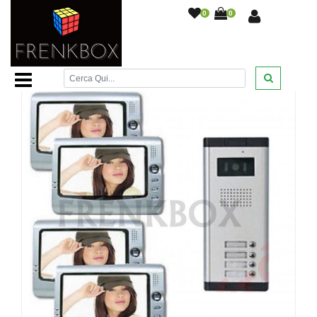
0
0
Home Page
/
Videocitofoni
/
kit videocitofono per
condominio quadrifamiliare 4 monitor e Telecamera 4 tasti
/