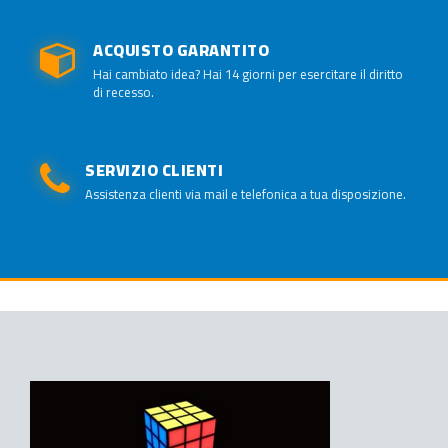
ACQUISTO GARANTITO
Hai cambiato idea? Hai 14 giorni per esercitare il diritto
di recesso.
SERVIZIO CLIENTI
Assistenza clienti via mail e telefonica a tua disposizione.