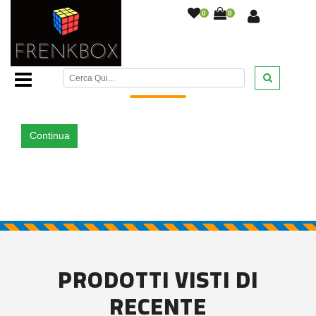
0
0
Home Page
/
/
Continua
PRODOTTI VISTI DI
RECENTE