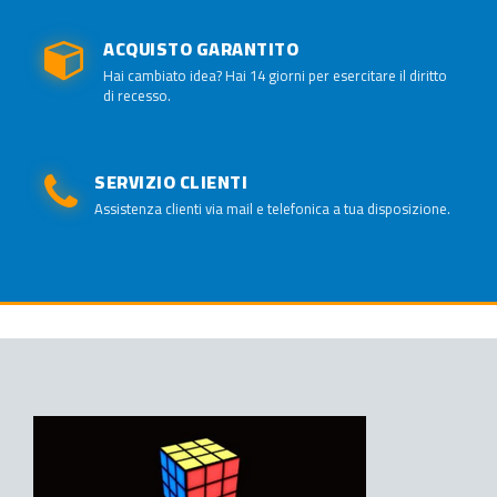
ACQUISTO GARANTITO
Hai cambiato idea? Hai 14 giorni per esercitare il diritto
di recesso.
SERVIZIO CLIENTI
Assistenza clienti via mail e telefonica a tua disposizione.