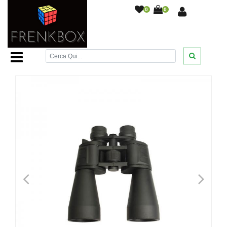
0
0
Home Page
/
Sport e tempo libero
/
Binocolo Super Zoom
Alta Risoluzione 20-180 x100 per Viaggio Sport Caccia
/
<
>