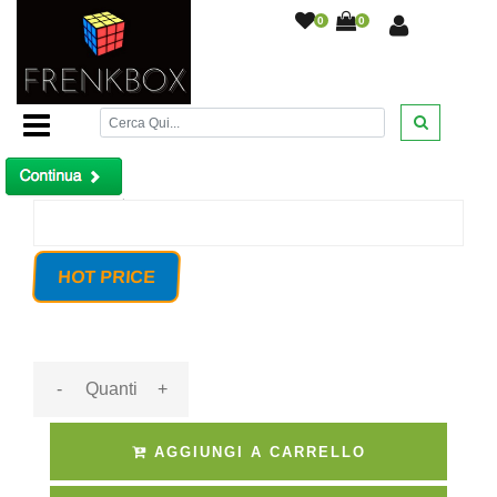
0
0
Home Page
/
Antifurto casa GSM Defender ST-6 868Mhz, 4
telecamere Wifi con App su Cellulare
/
Prodotto non trovato!
HOT PRICE
-
+
AGGIUNGI A CARRELLO