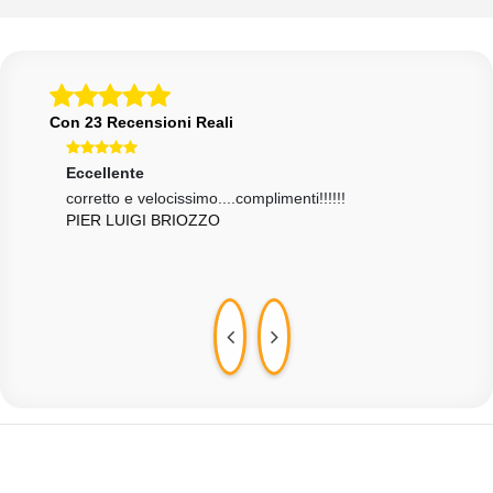
Con 23 Recensioni Reali
Eccellente
Ecce
corretto e velocissimo....complimenti!!!!!!
Temp
PIER LUIGI BRIOZZO
top!!
DAV