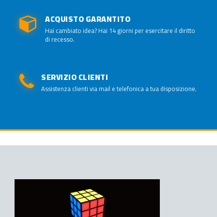
ACQUISTO GARANTITO
Hai cambiato idea? Hai 14 giorni per esercitare il diritto
di recesso.
SERVIZIO CLIENTI
Assistenza clienti via mail e telefonica a tua disposizione.