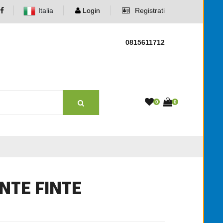
Italia
Login
Registrati
0815611712
0
0
ANTE FINTE