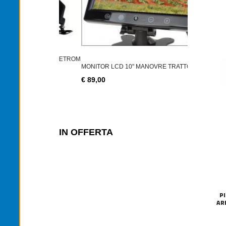
2PZ LAMPAD
€ 14,90
ELECAMERA RETROM
MONITOR LCD 10" MANOVRE TRATTORI VE
€ 89,00
IN OFFERTA
P
AR