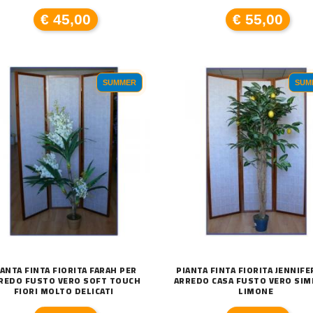
€ 45,00
€ 55,00
A A LED ENERGIA SOLARE LU
SUMMER
SUM
CATENA LUMINOSA DA ESTERNO SOLARE 1
T
€ 24,00
€ 
IANTA FINTA FIORITA FARAH PER
PIANTA FINTA FIORITA JENNIFE
REDO FUSTO VERO SOFT TOUCH
ARREDO CASA FUSTO VERO SIMI
FIORI MOLTO DELICATI
LIMONE