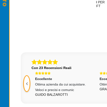
ORITA JENNIFER
PIANTA FINTA FIORITA FARAH PER
PIA
A FUSTO VERO
ARREDO FUSTO VERO SOFT
PE
M
TOUCH
,00
€ 55,00
Con 23 Recensioni Reali
Eccellente
Ecce
Ottima azienda da cui acquistare.
Ottim
GRA
Veloci e precisi e comunic
GUIDO BALZAROTTI