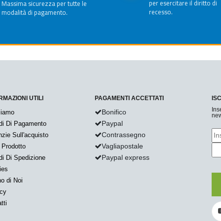
per esercitare il diritto di
Massima sicurezza per tutte le
recesso.
modalità di pagamento.
RMAZIONI UTILI
PAGAMENTI ACCETTATI
IS
Ins
Bonifico
Siamo
new
Paypal
di Di Pagamento
Contrassegno
zie Sull'acquisto
Vagliapostale
 Prodotto
Paypal express
i Di Spedizione
ies
o di Noi
acy
tti