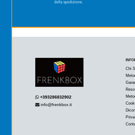
della spedizione.
INFO
Chi 
Meto
Garan
Reso
Metod
+393286832902
Cook
info@frenkbox.it
Dicon
Priv
Conta