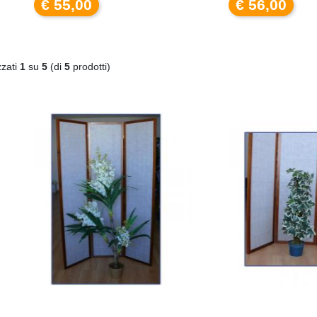
€ 55,00
€ 56,00
zzati
1
su
5
(di
5
prodotti)