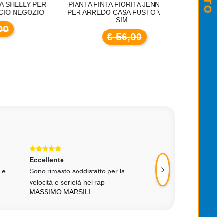
Y PER
PIANTA FINTA FIORITA JENNIFER
PIANTA FINTA
OZIO
PER ARREDO CASA FUSTO VERO
ARREDO F
SIM
€ 56,00
€
Eccellente
Eccellente
 e
Sono rimasto soddisfatto per la
Ottimo!!!!!
LORIS CENDRON
velocità e serietà nel rap
MASSIMO MARSILI