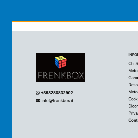
INFO
Chi 
Meto
Garan
Reso
Metod
+393286832902
Cook
info@frenkbox.it
Dicon
Priv
Conta