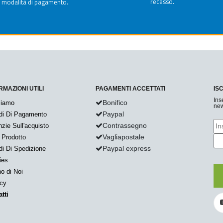
recesso.
modalità di pagamento.
RMAZIONI UTILI
PAGAMENTI ACCETTATI
IS
Ins
Bonifico
Siamo
new
Paypal
di Di Pagamento
Contrassegno
zie Sull'acquisto
Vagliapostale
 Prodotto
Paypal express
i Di Spedizione
ies
o di Noi
acy
tti