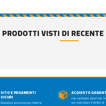
PRODOTTI VISTI DI RECENTE
SITO E PAGAMENTI
ACQUISTO GARAN
SICURI
Hai cambiato idea? Hai 14
per esercitare il diritto di
Massima sicurezza per tutte le