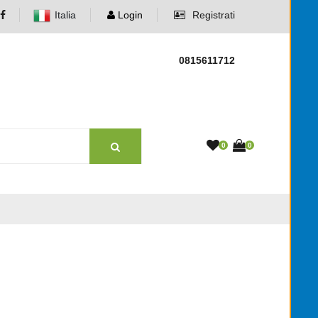
Italia
Login
Registrati
0815611712
0
0