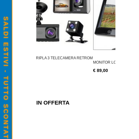
SALDI ESTIVI - TUTTO SCONTATO
2PZ LA
€ 14,90
 3 TELECAMERA RETROM
MONITOR LCD 10" MANOVRE TRATTORI VE
€ 89,00
IN OFFERTA