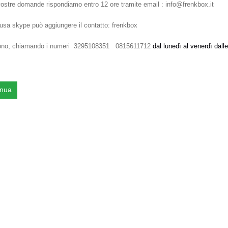
 vostre domande rispondiamo entro 12 ore tramite email : info@frenkbox.it
 usa skype può aggiungere il contatto: frenkbox
fono, chiamando i numeri 3295108351 0815611712
dal lunedì al venerdì dall
inua