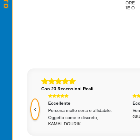
ERMA WAND
FASCIAL GUN MASSAGGIATORE
L
RATTAMENTO
RILASSAMENTO MUSCOLARE O
MENTO DE
VIBRATORE
,00
€ 29,00
Con 23 Recensioni Reali
Eccellente
Ecce
!! spedizione
Persona molto seria e affidabile.
Vendi
GIU
Oggetto come e discreto,
ELLONA
KAMAL DOURIK