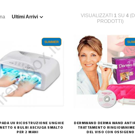
VISUALIZZATI
1
SU
4
(D
ina
Ultimi Arrivi
PRODOTTI)
SUMMER
SUM
PADA UV RICOSTRUZIONE UNGHIE
DERMWAND DERMA WAND ANTI
NETTO 6 BULBI ASCIUGA SMALTO
TRATTAMENTO RINGIOVANIM
PER 2 MANI
DEL VISO CON OSSIGENO