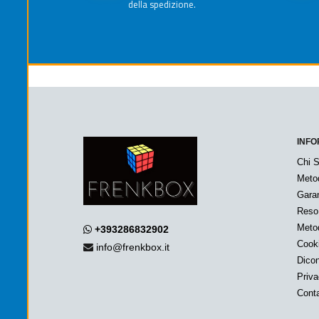
della spedizione.
INFO
Chi 
Meto
Garan
Reso
Metod
+393286832902
Cook
info@frenkbox.it
Dicon
Priv
Conta