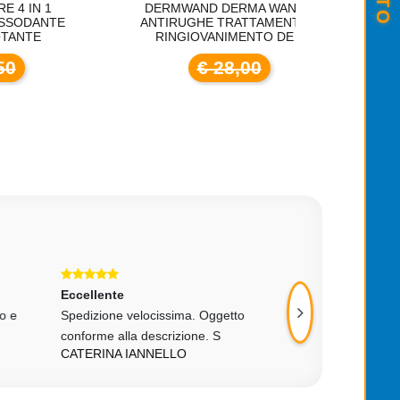
DERMWAND DERMA WAND
FASCIAL GU
TE
ANTIRUGHE TRATTAMENTO
RILASSAME
RINGIOVANIMENTO DE
VI
€ 28,00
€
Eccellente
Eccellente
 e
Spedizione velocissima. Oggetto
Ottimo venditore !!
conforme alla descrizione. S
veloce.....
CATERINA IANNELLO
VINCENZO BARC