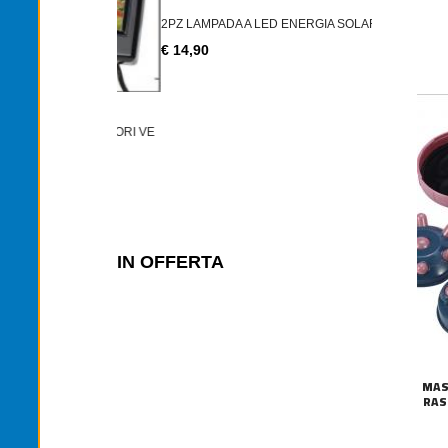
2PZ LAMPADA A LED ENERGIA SOLARE LU
€ 14,90
CATENA LUM
OVRE TRATTORI VE
€ 24,00
IN OFFERTA
MAS
RAS