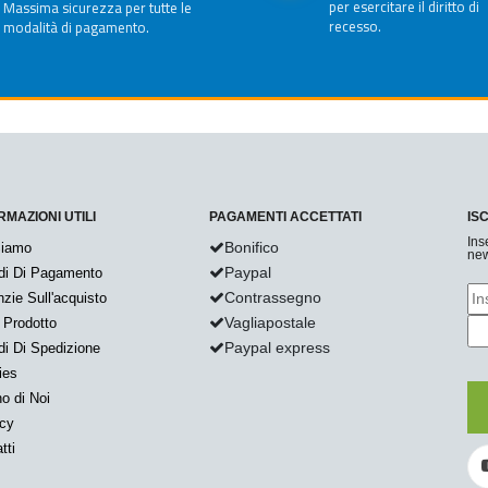
per esercitare il diritto di
Massima sicurezza per tutte le
recesso.
modalità di pagamento.
RMAZIONI UTILI
PAGAMENTI ACCETTATI
IS
Ins
Bonifico
Siamo
new
Paypal
di Di Pagamento
Contrassegno
zie Sull'acquisto
Vagliapostale
 Prodotto
Paypal express
i Di Spedizione
ies
o di Noi
acy
tti