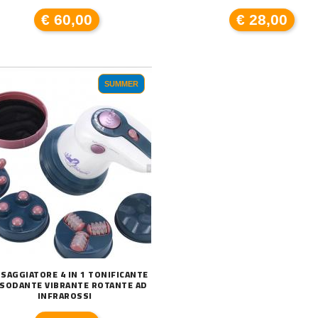
€ 60,00
€ 28,00
SUMMER
INOSA DA ESTERNO SOLARE 1
TELECAMERA VIDEOSORVEGLIANZA IP WIF
€ 19,90
MA
€ 
SAGGIATORE 4 IN 1 TONIFICANTE
SODANTE VIBRANTE ROTANTE AD
INFRAROSSI