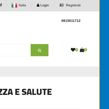
Italia
Login
Registrati
0815611712
0
0
ZZA E SALUTE