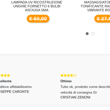
AMPADA UV RICOSTRUZIONE
MASSAGGIATORE 4 IN 1
UNGHIE FORNETTO 6 BULBI
TONIFICANTE RASSODAN
ASCIUGA SMA
VIBRANTE ROTANTE
€ 60,00
€ 27,50
llente
Ottimo
tore affidabilissimo
Tutto ok, prodotto come descritto
SEPPE CARONTE
velocità di consegna Gr
CRISTIAN ZENONI