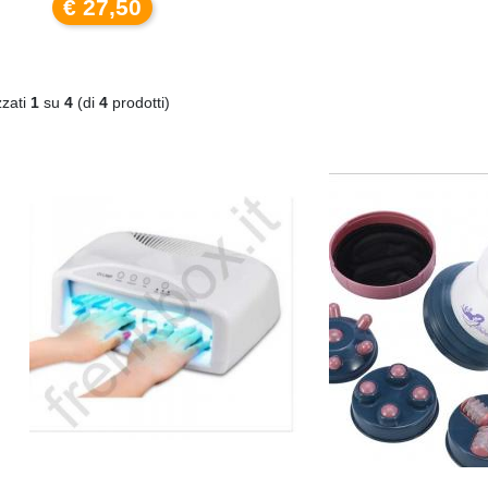
€ 27,50
zzati
1
su
4
(di
4
prodotti)