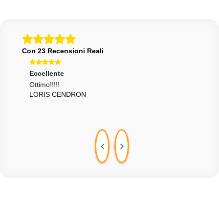
Con 23 Recensioni Reali
Eccellente
Eccellente
Ecce
Ottimo!!!!!
Ordino eseguito in tempi strettissimi, imballaggio
tutto
LORIS CENDRON
MAR
accurato,
VITTORIO FELLETTI