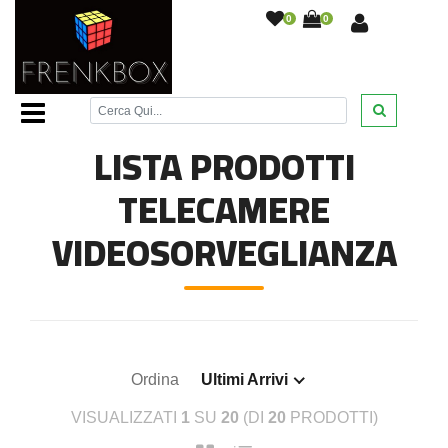
0
0
Home Page
/
Videosorveglianza
/
Telecamere
videosorveglianza
/
LISTA PRODOTTI
TELECAMERE
VIDEOSORVEGLIANZA
Ordina
Ultimi Arrivi
VISUALIZZATI
1
SU
20
(DI
20
PRODOTTI)