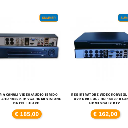
SUMMER
SUM
R 4 CANALI VIDEO/AUDIO IBRIDO
REGISTRATORE VIDEOSORVEGL
 AHD 1080P, IP VGA HDMI VISIONE
DVR NVR FULL HD 1080P 8 CAN
DA CELLULARE
HDMI VGA IP PTZ
€ 185,00
€ 162,00