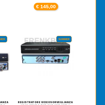
€ 145,00
ELECAMERA VIDEOSORVEGLIANZA IP WIF
19,90
MASSAGGIATORE 4 IN 1 TONIFICAN
€ 27,50
MER
SUMMER
IANZA
REGISTRATORE VIDEOSORVEGLIANZA