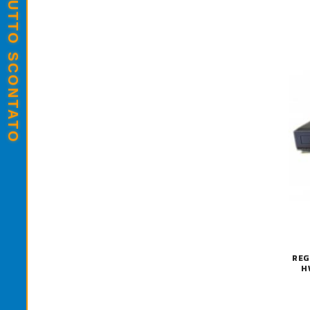
SALDI ESTIVI - TUTTO SCONTATO
REG
H