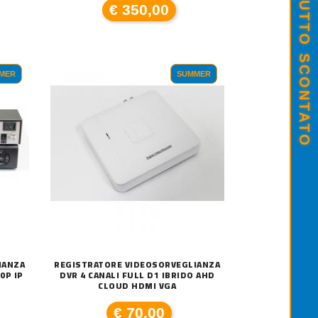
SALDI ESTIVI - TUTTO SCONTATO
€ 350,00
MER
SUMMER
IANZA
REGISTRATORE VIDEOSORVEGLIANZA
0P IP
DVR 4 CANALI FULL D1 IBRIDO AHD
CLOUD HDMI VGA
€ 70,00