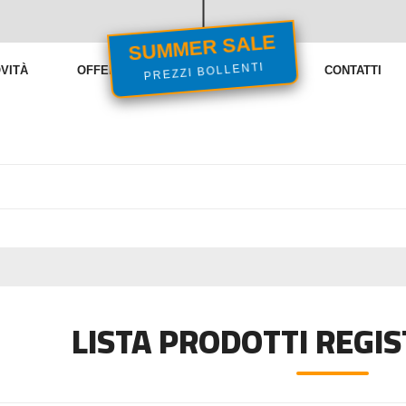
SUMMER SALE
VITÀ
OFFERTE
VENDITE FLASH
CONTATTI
PREZZI BOLLENTI
LISTA PRODOTTI REGI