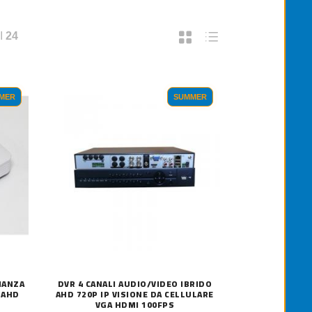
I
24
MER
SUMMER
IANZA
DVR 4 CANALI AUDIO/VIDEO IBRIDO
 AHD
AHD 720P IP VISIONE DA CELLULARE
VGA HDMI 100FPS