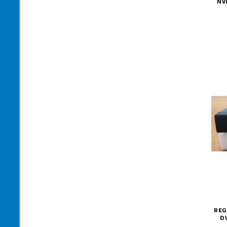
NV
REG
D