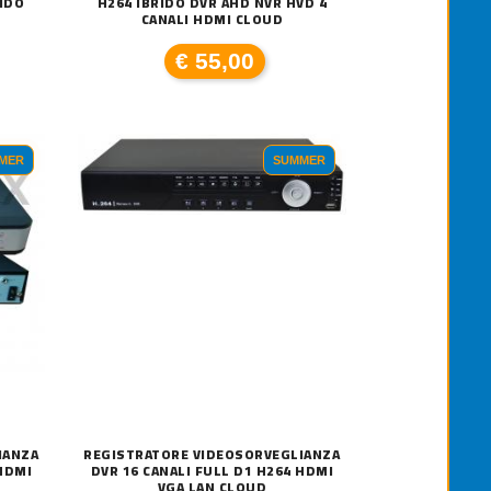
RIDO
H264 IBRIDO DVR AHD NVR HVD 4
CANALI HDMI CLOUD
€ 55,00
MER
SUMMER
IANZA
REGISTRATORE VIDEOSORVEGLIANZA
HDMI
DVR 16 CANALI FULL D1 H264 HDMI
VGA LAN CLOUD