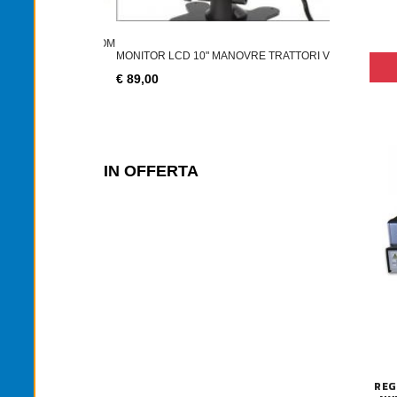
ELECAMERA RETROM
MONITOR LCD 10" MANOVRE TRATTORI VE
€ 89,00
IN OFFERTA
REG