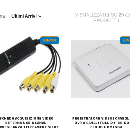
VISUALIZZATI
1
SU
20
(D
ina
Ultimi Arrivi
PRODOTTI)
SUMMER
SUM
SCHEDA ACQUISIZIONE VIDEO
REGISTRATORE VIDEOSORVEGL
A A LED ENERGIA SOLARE LU
ESTERNA USB 4 CANALI
DVR 8 CANALI FULL D1 IBRIDO
RVEGLIANZA TELECAMERE SU PC
CLOUD HDMI VGA