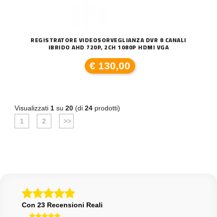
REGISTRATORE VIDEOSORVEGLIANZA DVR 8 CANALI
IBRIDO AHD 720P, 2CH 1080P HDMI VGA
€ 130,00
Visualizzati
1
su
20
(di
24
prodotti)
1
2
>>
Con 23 Recensioni Reali