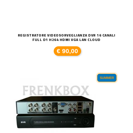
REGISTRATORE VIDEOSORVEGLIANZA DVR 16 CANALI
FULL D1 H264 HDMI VGA LAN CLOUD
€ 90,00
SUMMER