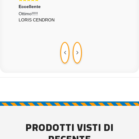
Eccellente
Ecce
Ottimo!!!!!
Ottim
LORIS CENDRON
VIN
PRODOTTI VISTI DI
RECENTE