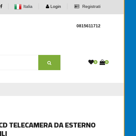
Italia
Login
Registrati
0815611712
0
0
LCD TELECAMERA DA ESTERNO
LI