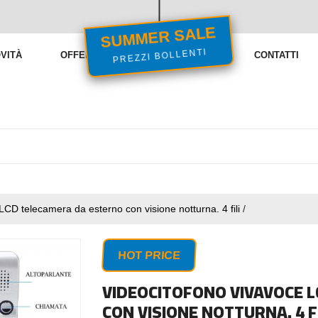
SUMMER SALE
PREZZI BOLLENTI
VITÀ
OFFERTE
VENDITE FLASH
CONTATTI
LCD telecamera da esterno con visione notturna. 4 fili
/
HOT PRICE
VIDEOCITOFONO VIVAVOCE 
CON VISIONE NOTTURNA. 4 FI