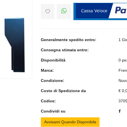
Generalmente spedito entro:
1 Gi
>
Consegna stimata entro:
Disponibilità
0 pe
Marca:
Fren
Condizione:
Nuo
Costo di Spedizione da
€ 0,
Codice:
370
Condividi su
Avvisami Quando Disponibile