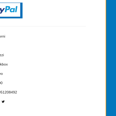
orni
zzi
kbox
vo
00
951208492