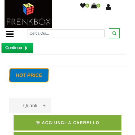
0
0
Home Page
/
Telecomando per allarme antifurto
2300/2300w/2300gsm 433 Mhz
/
Prodotto non trovato!
HOT PRICE
-
+
AGGIUNGI A CARRELLO