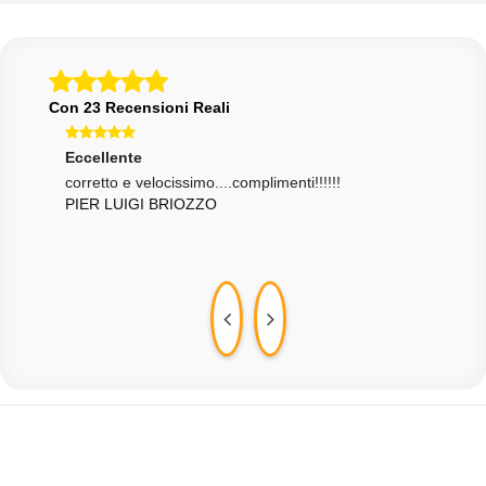
Con 23 Recensioni Reali
Eccellente
Ecce
corretto e velocissimo....complimenti!!!!!!
Vend
PIER LUIGI BRIOZZO
come
ANT