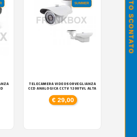
R
SUMMER
ANZA
TELECAMERA VIDEOSORVEGLIANZA
ED
CCD ANALOGICA CCTV 1200TVL ALTA
€ 29,00