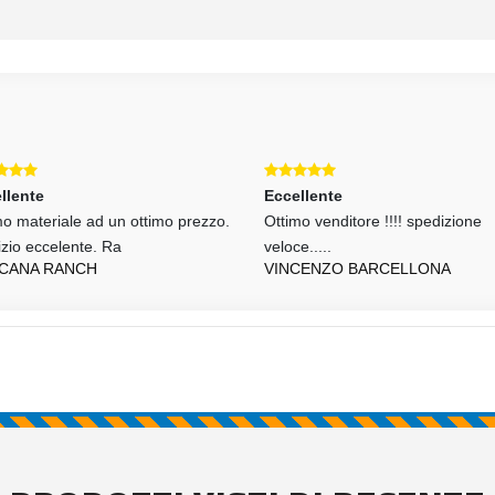
Eccellente
Eccellente
Ottimo venditore !!!! spedizione
Venditore affidabilissimo
GIUSEPPE CARONTE
veloce.....
VINCENZO BARCELLONA