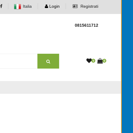
Italia
Login
Registrati
0815611712
0
0