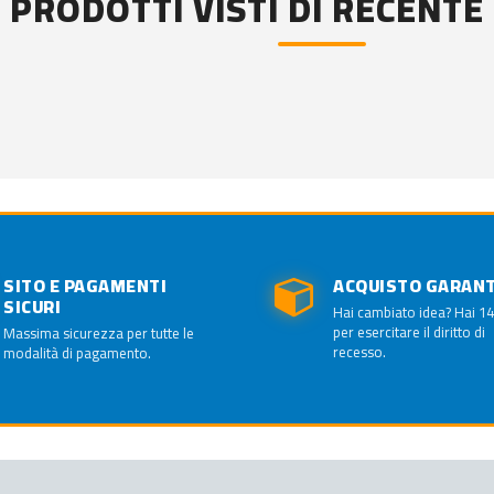
PRODOTTI VISTI DI RECENTE
SITO E PAGAMENTI
ACQUISTO GARAN
SICURI
Hai cambiato idea? Hai 14
per esercitare il diritto di
Massima sicurezza per tutte le
recesso.
modalità di pagamento.