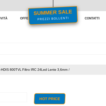
SUMMER SALE
PREZZI BOLLENTI
VITÀ
OFFERTE
VENDITE FLASH
CONTATTI
-HDIS 800TVL Filtro IRC 24Led Lente 3,6mm
/
HOT PRICE