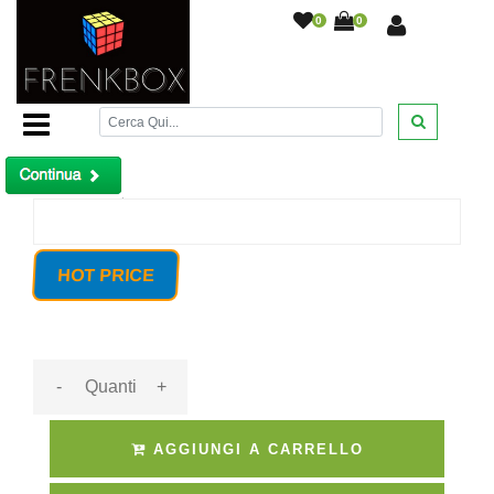
0
0
Home Page
/
Telecamera Videosorveglianza AHD 72Led
720p HD Ready Lente varifocale 6 - 22 mm
/
Prodotto non trovato!
HOT PRICE
-
+
AGGIUNGI A CARRELLO