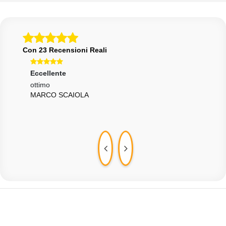
Con 23 Recensioni Reali
Eccellente
Ecce
si e
ottimo
Sono
MARCO SCAIOLA
nel 
MAS