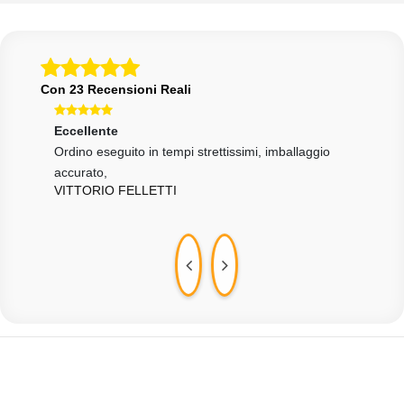
Con 23 Recensioni Reali
Eccellente
Ecce
Ordino eseguito in tempi strettissimi, imballaggio
Rapi
accurato,
dalle
VITTORIO FELLETTI
VIT