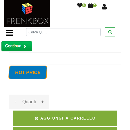
0
0
Home Page
/
Telecamera IP 720p Megapixel
Videosorveglianza Lente 3.6mm Dual stream, Cloud
/
Prodotto non trovato!
HOT PRICE
-
+
AGGIUNGI A CARRELLO