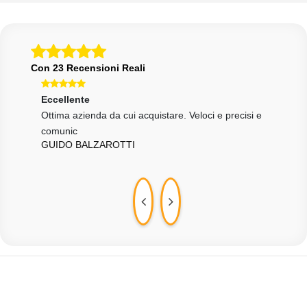
Con 23 Recensioni Reali
Eccellente
Ecce
tà
Ottima azienda da cui acquistare. Veloci e precisi e
Otti
GRA
comunic
GUIDO BALZAROTTI