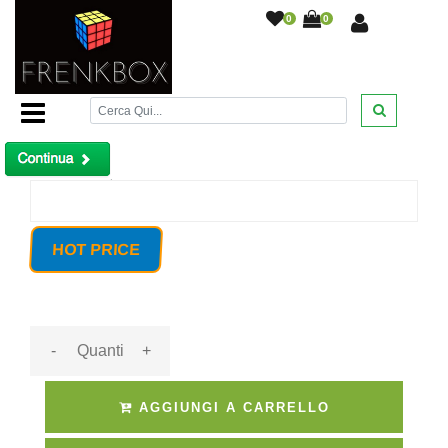
0
0
Home Page
/
Telecamera alta risoluzione Sony Effio
700TVL lente varifocale 2,8-12mm menu OSD
/
Prodotto non trovato!
HOT PRICE
-
+
AGGIUNGI A CARRELLO