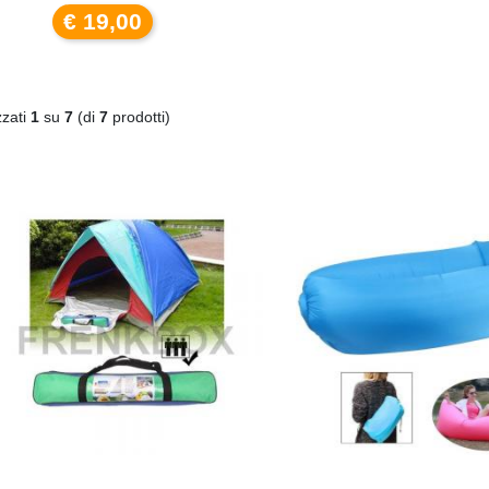
€ 19,00
zzati
1
su
7
(di
7
prodotti)