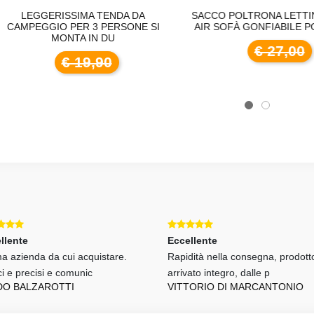
LEGGERISSIMA TENDA DA
SACCO POLTRONA LETTINO 
MPEGGIO PER 3 PERSONE SI
AIR SOFÀ GONFIABILE PORT
MONTA IN DU
€ 27,00
€ 19,90
llente
Eccellente
ma azienda da cui acquistare.
Rapidità nella consegna, prodott
ci e precisi e comunic
arrivato integro, dalle p
DO BALZAROTTI
VITTORIO DI MARCANTONIO