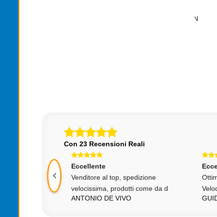
CHIAVI PALLA DA
MINI ELICOTTERO
EGALO BAMBINI
RADIOCOMANDATO 3 CANALI CON
CA
GIROSCOPIO SUPER
,00
€ 19,90
Con 23 Recensioni Reali
Eccellente
Ecce
come descritto e
Venditore al top, spedizione
Otti
na Gr
velocissima, prodotti come da d
Velo
ANTONIO DE VIVO
GUI