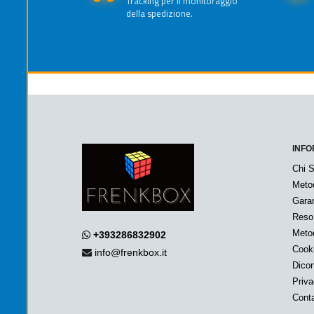
Tracking per il monitoraggio
della spedizione.
INFO
Chi 
Meto
Garan
Reso
Metod
+393286832902
Cook
info@frenkbox.it
Dicon
Priv
Conta