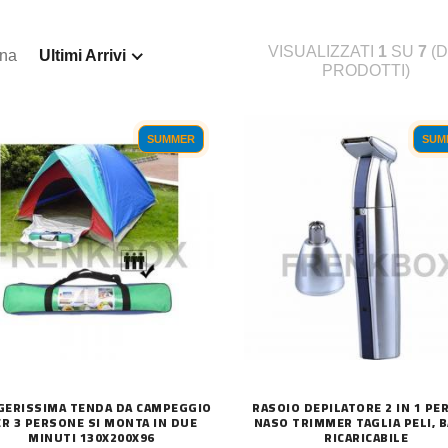
VISUALIZZATI
1
SU
7
(D
ina
Ultimi Arrivi
PRODOTTI)
SUMMER
SUM
GERISSIMA TENDA DA CAMPEGGIO
RASOIO DEPILATORE 2 IN 1 PER
ER 3 PERSONE SI MONTA IN DUE
NASO TRIMMER TAGLIA PELI, 
MINUTI 130X200X96
RICARICABILE