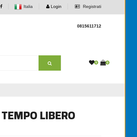
Italia
Login
Registrati
0815611712
0
0
E TEMPO LIBERO