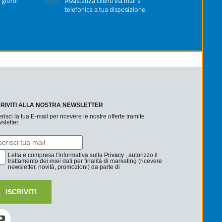
 giorni
Assistenza clienti via mail e
telefonica a tua disposizione.
CRIVITI ALLA NOSTRA NEWSLETTER
erisci la tua E-mail per ricevere le nostre offerte tramite
sletter.
Letta e compresa l'informativa sulla
Privacy
, autorizzo il
trattamento dei miei dati per finalità di marketing (ricevere
newsletter, novità, promozioni) da parte di
ISCRIVITI