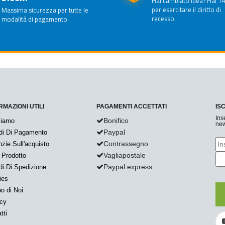
Hai cambiato idea? Hai 14
per esercitare il diritto di
Massima sicurezza per tutte le
recesso.
modalità di pagamento.
RMAZIONI UTILI
PAGAMENTI ACCETTATI
IS
Ins
Bonifico
Siamo
new
Paypal
di Di Pagamento
Contrassegno
zie Sull'acquisto
Vagliapostale
 Prodotto
Paypal express
i Di Spedizione
ies
o di Noi
acy
tti