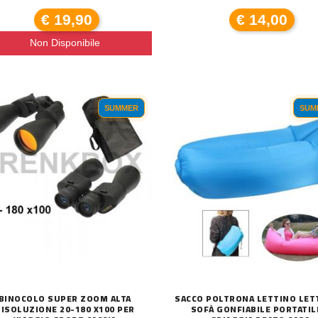
€ 19,90
€ 14,00
Non Disponibile
A A LED ENERGIA SOLARE LU
SUMMER
SUM
CATENA LUMINOSA DA ESTERNO SOLARE 1
T
€ 24,00
€ 
BINOCOLO SUPER ZOOM ALTA
SACCO POLTRONA LETTINO LET
RISOLUZIONE 20-180 X100 PER
SOFÀ GONFIABILE PORTATIL