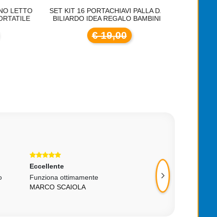
LETTO
SET KIT 16 PORTACHIAVI PALLA DA
MINI 
ATILE
BILIARDO IDEA REGALO BAMBINI
RADIOCOMAND
GIROS
€ 19,00
€
Eccellente
Ottimo
o
Funziona ottimamente
Tutto ok, prodotto
MARCO SCAIOLA
velocità di conseg
CRISTIAN ZENON