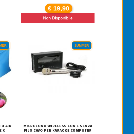
€ 19,90
Non Disponibile
MER
SUMMER
ELECAMERA VIDEOSORVEGLIANZA IP WIF
19,90
MASSAGGIATORE 4 IN 1 TONIFICAN
€ 27,50
TO AIR
MICROFONO WIRELESS CON E SENZA
E X
FILO CAVO PER KARAOKE COMPUTER