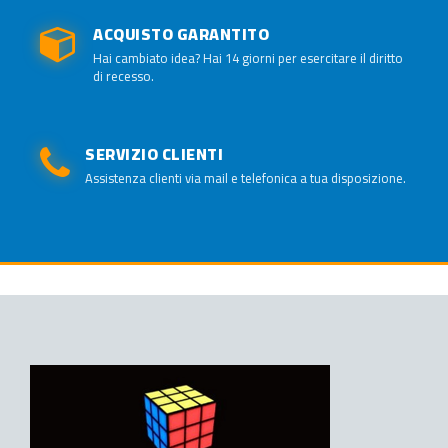
ACQUISTO GARANTITO
Hai cambiato idea? Hai 14 giorni per esercitare il diritto
di recesso.
SERVIZIO CLIENTI
Assistenza clienti via mail e telefonica a tua disposizione.