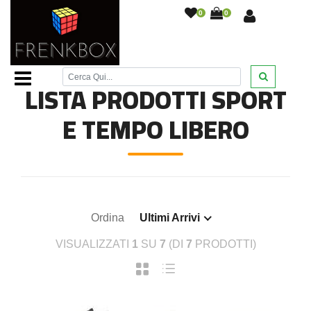
0
0
Home Page
/
Sport e tempo libero
/
LISTA PRODOTTI SPORT
E TEMPO LIBERO
Ordina
Ultimi Arrivi
VISUALIZZATI
1
SU
7
(DI
7
PRODOTTI)