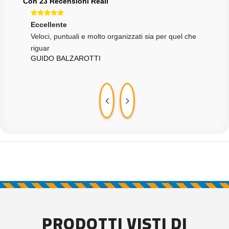
Con 23 Recensioni Reali
Eccellente
Ecce
tà
Veloci, puntuali e molto organizzati sia per quel che
Ottim
LOR
riguar
GUIDO BALZAROTTI
PRODOTTI VISTI DI