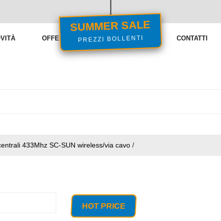
SUMMER SALE
PREZZI BOLLENTI
VITÀ
OFFERTE
VENDITE FLASH
CONTATTI
o centrali 433Mhz SC-SUN wireless/via cavo
/
HOT PRICE