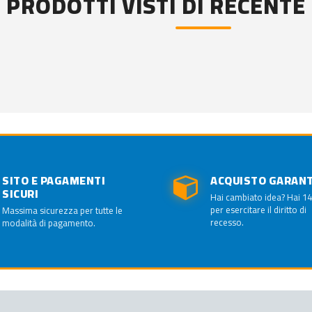
PRODOTTI VISTI DI RECENTE
SITO E PAGAMENTI
ACQUISTO GARAN
SICURI
Hai cambiato idea? Hai 14
per esercitare il diritto di
Massima sicurezza per tutte le
recesso.
modalità di pagamento.