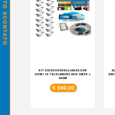
SUMMER
KIT VIDEOSORVEGLIANZA DVR
A
HDMI 16 TELECAMERE AHD 3MPX +
SWI
400M
€ 590,00