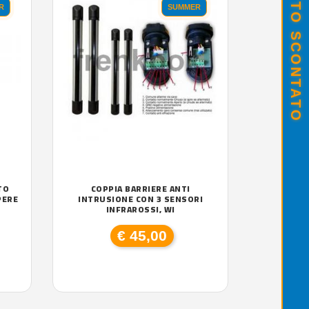
R
SUMMER
TO
COPPIA BARRIERE ANTI
PERE
INTRUSIONE CON 3 SENSORI
INFRAROSSI, WI
€ 45,00