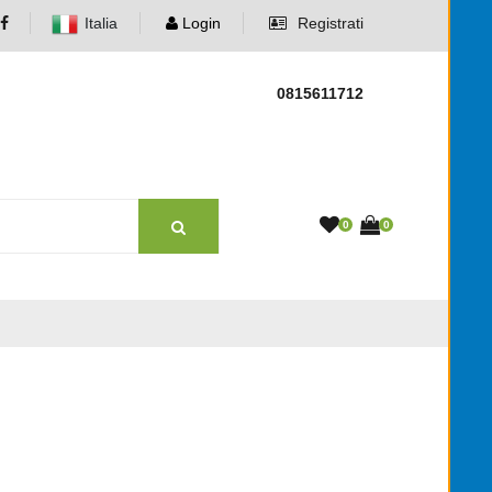
Italia
Login
Registrati
0815611712
0
0