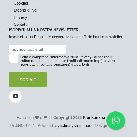
Cookies
Dicono di Noi
Privacy
Contatti
ISCRIVITI ALLA NOSTRA NEWSLETTER
Inserisci la tua E-mail per ricevere le nostre offerte tramite newsletter.
Letta e compresa l'informativa sulla
Privacy
, autorizzo il
trattamento dei miei dati per finalità di marketing (ricevere
newsletter, novità, promozioni) da parte di
ISCRIVITI
Fatto con
e
©
Copyright 2026
Frenkbox srl
- P.Iva:
07084061212 - Powered:
synchrosystem labs
- Design:
adesigner