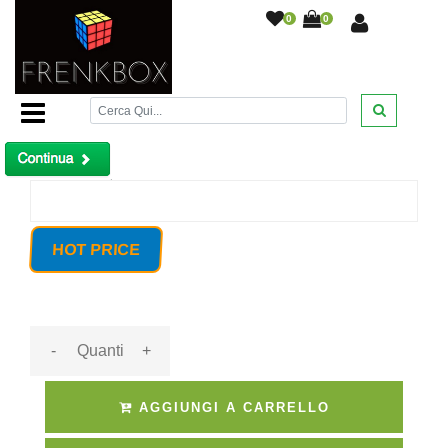
0
0
Home Page
/
Sirena Led da esterno wireless con
trasmettitore o via cavo Defender
/
Prodotto non trovato!
HOT PRICE
-
+
AGGIUNGI A CARRELLO