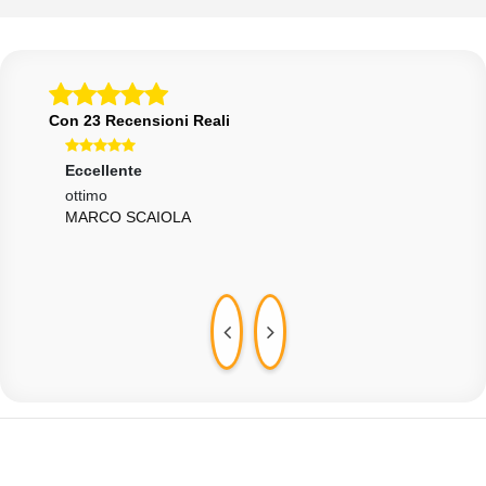
Con 23 Recensioni Reali
Eccellente
Ecce
 e
ottimo
Otti
MARCO SCAIOLA
GIU