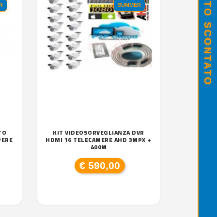
R
SUMMER
TO
KIT VIDEOSORVEGLIANZA DVR
PERE
HDMI 16 TELECAMERE AHD 3MPX +
400M
€ 590,00