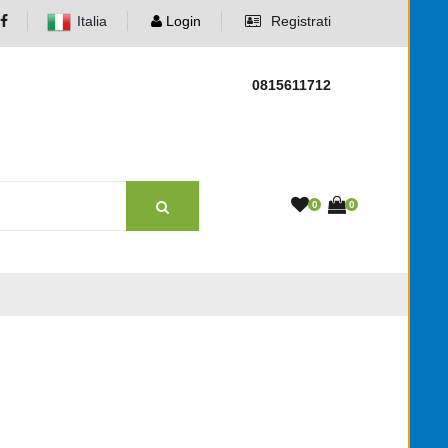
Italia
Login
Registrati
0815611712
0
0