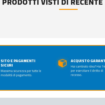
PRODOTTI VISTI DI RECENTE
SITO E PAGAMENTI
ACQUISTO GARAN
SICURI
Hai cambiato idea? Hai 14
per esercitare il diritto di
Massima sicurezza per tutte le
recesso.
modalità di pagamento.