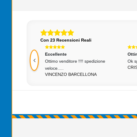
Con 23 Recensioni Reali
Eccellente
Otti
Ottimo venditore !!!! spedizione
Ok s
CRI
veloce.....
VINCENZO BARCELLONA