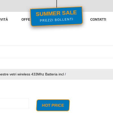
SUMMER SALE
PREZZI BOLLENTI
VITÀ
OFFERTE
VENDITE FLASH
CONTATTI
estre vetri wireless 433Mhz Batteria incl
/
HOT PRICE