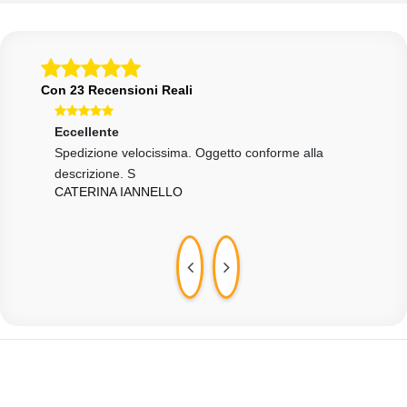
Con 23 Recensioni Reali
Eccellente
Ecce
Spedizione velocissima. Oggetto conforme alla
Vend
descrizione. S
come
CATERINA IANNELLO
ANT