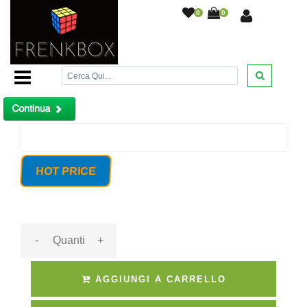
0
0
Home Page
/
Sensore magnetico 433 mhz LUNGA
DISTANZA 280 metri con batteria al Litio Mc-008
/
Prodotto non trovato!
HOT PRICE
-
+
AGGIUNGI A CARRELLO