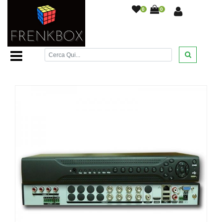
0
0
Home Page
/
Videosorveglianza
/
Registratori DVR
/
Registratore videosorveglianza Dvr ibrido HVR H264 8
canali AHD Full 1080p IP
/