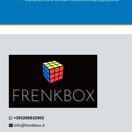
+393286832902
info@frenkbox.it