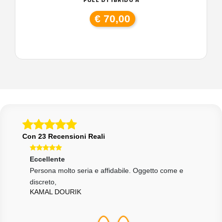
€ 70,00
Con 23 Recensioni Reali
Eccellente
Ecce
gro,
Persona molto seria e affidabile. Oggetto come e
Vend
GIU
discreto,
KAMAL DOURIK