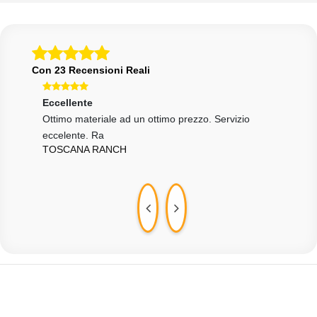
Con 23 Recensioni Reali
Eccellente
Ecce
Ottimo materiale ad un ottimo prezzo. Servizio
Otti
eccelente. Ra
a ch
TOSCANA RANCH
LOR