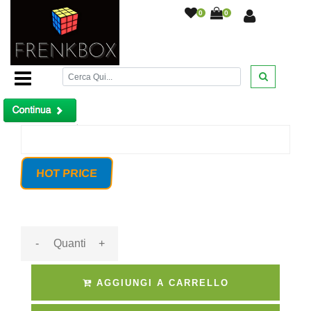
0
0
Home Page
/
PIR volumetrico 433 mhz senza antenna per
allarme antifurto 2300 2800 Golem
/
Prodotto non trovato!
HOT PRICE
-
+
AGGIUNGI A CARRELLO