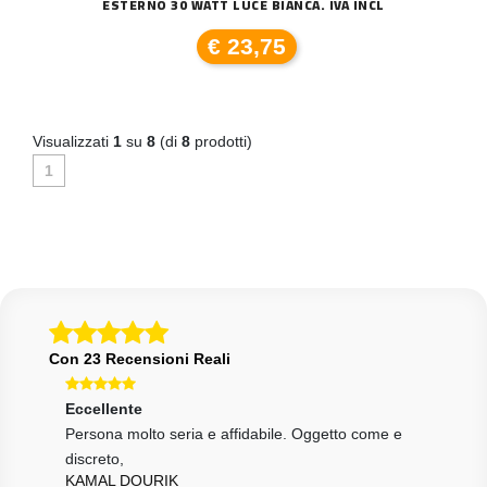
ESTERNO 30 WATT LUCE BIANCA. IVA INCL
€ 23,75
Visualizzati
1
su
8
(di
8
prodotti)
1
Con 23 Recensioni Reali
Eccellente
Ecce
Persona molto seria e affidabile. Oggetto come e
Ottim
VIN
discreto,
KAMAL DOURIK