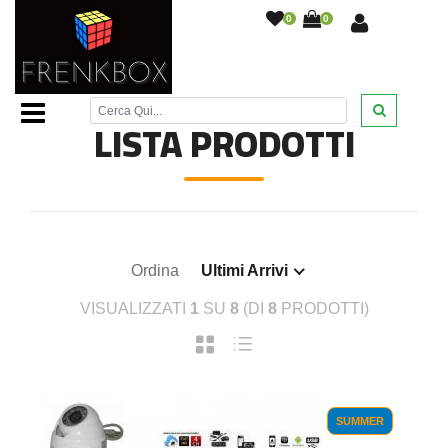
0
0
Home Page
/
/
LISTA PRODOTTI
Ordina
Ultimi Arrivi
VISUALIZZATI
1
SU
8
(DI
8
PRODOTTI)
SUMMER