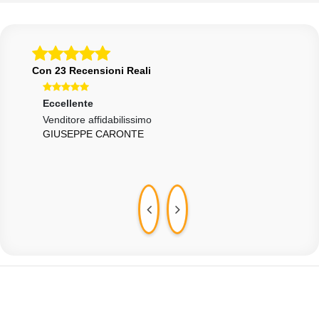
Con 23 Recensioni Reali
Eccellente
Eccellente
Ecce
Venditore affidabilissimo
Tempi di spedizione supersoniche e serietà top del
Funz
GIUSEPPE CARONTE
MAR
top!!!
DAVIDE DI LIONARDO