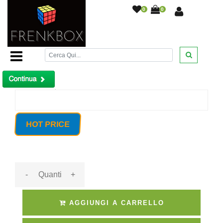
0
0
Home Page
/
Mini monitor TFT/LED 10" 2 ingressi av1\av2
videosorveglianza sorveglianza PC
/
Prodotto non trovato!
HOT PRICE
-
+
AGGIUNGI A CARRELLO