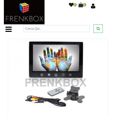
0
0
Home Page
/
Videosorveglianza
/
Monitor
/
Mini Monitor 9
Pollici LCD TFT a colori doppio ingresso Video AV per
retromarcia
/