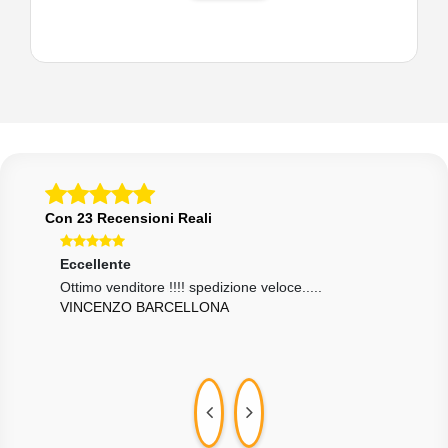
Con 23 Recensioni Reali
Eccellente
Ecce
Ottimo venditore !!!! spedizione veloce.....
otti
VINCENZO BARCELLONA
MAR