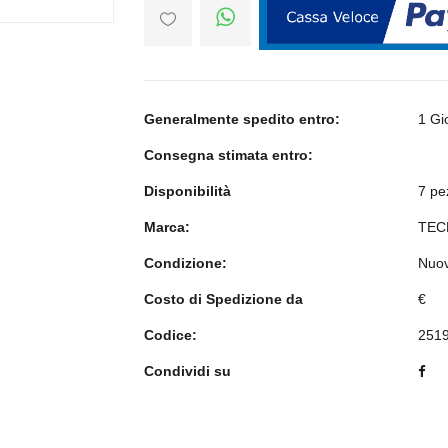
Generalmente spedito entro:
1 Gi
Consegna stimata entro:
Disponibilità
7 pe
Marca:
TEC
Condizione:
Nuo
Costo di Spedizione da
€
Codice:
251
Condividi su