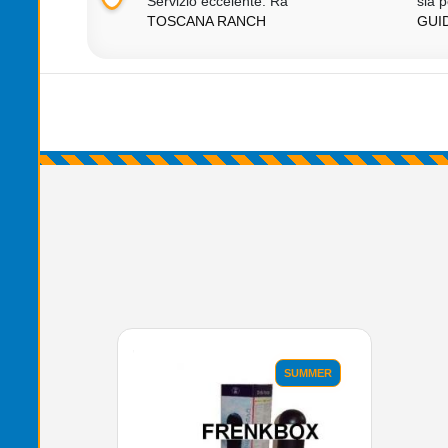
Servizio eccelente. Ra
sia p
TOSCANA RANCH
GUI
'.'
SUMMER