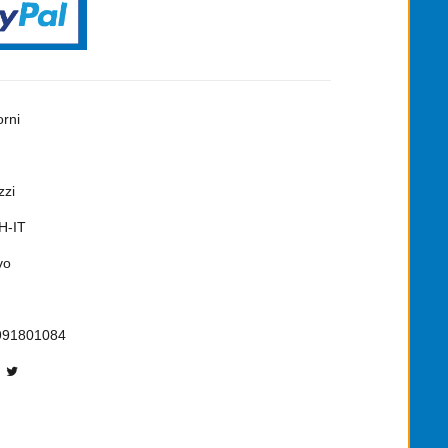
orni
zzi
H-IT
vo
991801084