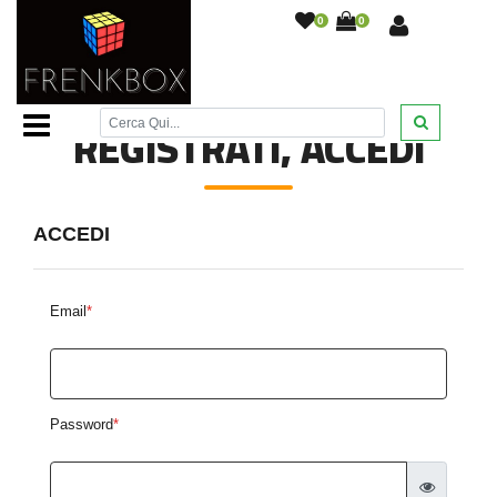
0
0
Home Page
/
Registrati o accedi
/
REGISTRATI, ACCEDI
ACCEDI
Email
*
Password
*